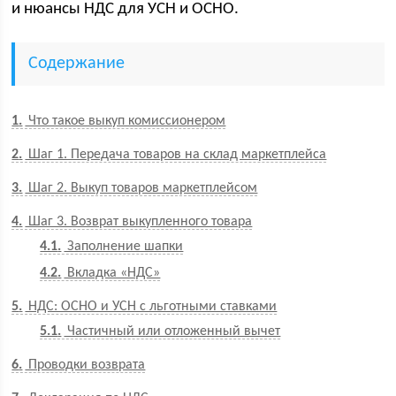
и нюансы НДС для УСН и ОСНО.
Содержание
1
Что такое выкуп комиссионером
2
Шаг 1. Передача товаров на склад маркетплейса
3
Шаг 2. Выкуп товаров маркетплейсом
4
Шаг 3. Возврат выкупленного товара
4.1
Заполнение шапки
4.2
Вкладка «НДС»
5
НДС: ОСНО и УСН с льготными ставками
5.1
Частичный или отложенный вычет
6
Проводки возврата