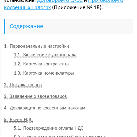
установлены
Договором о ЕАЭС
и
Протоколом о
косвенных налогах
(Приложение № 18).
Содержание
1
Первоначальные настройки
1.1
Включение функционала
1.2
Карточка контрагента
1.3
Карточка номенклатуры
2
Покупка товара
3
Заявление о ввозе товаров
4
Декларация по косвенным налогам
5
Вычет НДС
5.1
Подтверждение оплаты НДС