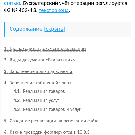
статью
. Бухгалтерский учёт операции регулируется
ФЗ № 402-ФЗ:
текст закона
.
Содержание
[
скрыть
]
1
Где находится документ реализации
2
Виды документа «Реализация»
3
Заполнение шапки документа
4
Заполнение табличной части
4.1
Реализация товаров
4.2
Реализация услуг
4.3
Реализация товаров и услуг
5
Создание реализации на основании счёта
6
Какие проводки формируются в 1С 8.3