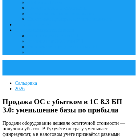
КБК на 2017 год
Прочие налоги и отчетность
Оптимизация налогообложения
Налоговые проверки и ответственность
Актуальное 2026
Открытие/закрытие бизнеса
Регистрация ООО и ИП
Ликвидация ООО или ИП
Банкротство предприятия или ИП
ОКВЭД
Сальдовка
2026
Продажа ОС с убытком в 1С 8.3 БП
3.0: уменьшение базы по прибыли
Продали оборудование дешевле остаточной стоимости —
получили убыток. В бухучёте он сразу уменьшает
финрезультат, а в налоговом учёте признаётся равными