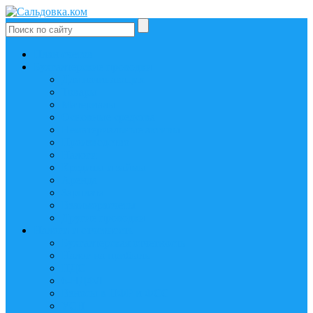
План счетов
Бухгалтерские проводки
Для начинающих
Товары
Материалы
Основные средства
Нематериальные активы
Производство
Налоги
Кредиты и займы
Аренда
Зарплата
Взаиморасчеты
Другие проводки
Налоги и отчетность
Бухгалтерская отчетность
Налог на прибыль
НДС
6-НДФЛ
Взносы в ПФР и ФСС
УСН