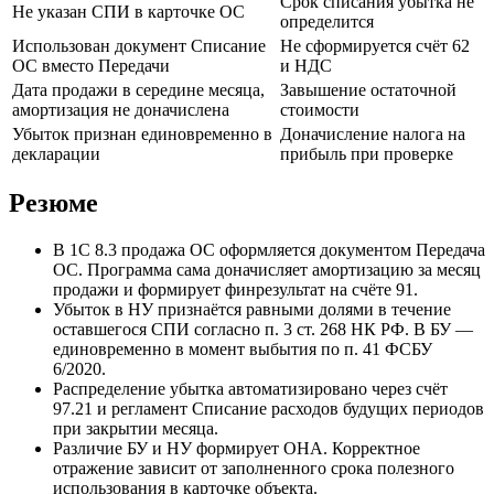
Срок списания убытка не
Не указан СПИ в карточке ОС
определится
Использован документ Списание
Не сформируется счёт 62
ОС вместо Передачи
и НДС
Дата продажи в середине месяца,
Завышение остаточной
амортизация не доначислена
стоимости
Убыток признан единовременно в
Доначисление налога на
декларации
прибыль при проверке
Резюме
В 1С 8.3 продажа ОС оформляется документом Передача
ОС. Программа сама доначисляет амортизацию за месяц
продажи и формирует финрезультат на счёте 91.
Убыток в НУ признаётся равными долями в течение
оставшегося СПИ согласно п. 3 ст. 268 НК РФ. В БУ —
единовременно в момент выбытия по п. 41 ФСБУ
6/2020.
Распределение убытка автоматизировано через счёт
97.21 и регламент Списание расходов будущих периодов
при закрытии месяца.
Различие БУ и НУ формирует ОНА. Корректное
отражение зависит от заполненного срока полезного
использования в карточке объекта.