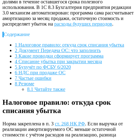
долями в течение оставшегося срока полезного
использования. В 1С 8.3 Бухгалтерия предприятия редакции
3.0 механизм автоматизирован: программа сама рассчитывает
амортизацию за месяц продажи, остаточную стоимость и
распределяет убыток на
расходы будущих периодов
.
Содержание
1
Налоговое правило: откуда срок списания убытка
2
Документ Передача ОС: что заполнить
3
Какие проводки сформирует программа
4
Списание убытка при закрытии месяца
5
Бухучёт по ФСБУ 6/2020
6
НДС при продаже ОС
7
Частые ошибки
8
Резюме
8.1
Читайте также
Налоговое правило: откуда срок
списания убытка
Норма закреплена в п. 3
ст. 268 НК РФ
. Если выручка от
реализации амортизируемого ОС меньше остаточной
стоимости с учётом расходов на реализацию, разница