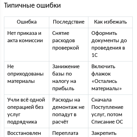
Типичные ошибки
Ошибка
Последствие
Как избежать
Нет приказа и
Снятие
Оформить
акта комиссии
расходов
документы до
проверкой
проведения в
1С
Не
Занижение
Включить
оприходованы
базы по
флажок
материалы
налогу на
«Остались
прибыль
материалы»
Учли всё одной
Расходы на
Сначала
операцией без
демонтаж не
Поступление
услуг
попадут в
услуг, потом
подрядчика
расчёт
Списание ОС
Восстановлен
Переплата
Закрепить