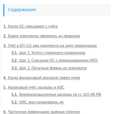
Содержание
1
Когда ОС списывают с учёта
2
Какие документы оформить до проводок
3
Учёт в БП 3.0: два документа на одну ликвидацию
3.1
Шаг 1. Услуги стороннего подрядчика
3.2
Шаг 2. Списание ОС с оприходованием МПЗ
3.3
Шаг 3. Печатные формы из документа
4
Когда финансовый результат равен нулю
5
Налоговый учёт: расходы и НДС
5.1
Внереализационные расходы по ст. 265 НК РФ
5.2
НДС: восстанавливать ли
6
Частичная ликвидация: важные отличия