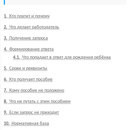
1
Кто платит и почему
2
Что делает работодатель
3
Получение запроса
4
Формирование ответа
4.1
Что попадает в ответ для рождения ребёнка
5
Сроки и реквизиты
6
Кто получает пособие
7
Кому пособие не положено
8
Что не путать с этим пособием
9
Если запрос не приходит
10
Нормативная база