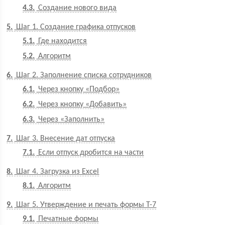
4.3
Создание нового вида
5
Шаг 1. Создание графика отпусков
5.1
Где находится
5.2
Алгоритм
6
Шаг 2. Заполнение списка сотрудников
6.1
Через кнопку «Подбор»
6.2
Через кнопку «Добавить»
6.3
Через «Заполнить»
7
Шаг 3. Внесение дат отпуска
7.1
Если отпуск дробится на части
8
Шаг 4. Загрузка из Excel
8.1
Алгоритм
9
Шаг 5. Утверждение и печать формы Т-7
9.1
Печатные формы