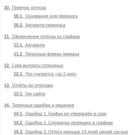
10
Перенос отпуска
10.1
Основания для переноса
10.2
Алгоритм переноса
11
Оформление отпуска из графика
11.1
Алгоритм
11.2
Печатные формы приказа
12
Срок выплаты отпускных
12.1
Что считается «за 3 дня»
13
Отчёты по отпускам
13.1
Где найти
14
Типичные ошибки и решения
14.1
Ошибка 1. График не утверждён в срок
14.2
Ошибка 2. Сотрудник пропущен в графике
14.3
Ошибка 3. Отпуск меньше 14 дней одной частью