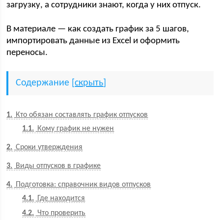
загрузку, а сотрудники знают, когда у них отпуск.
В материале — как создать график за 5 шагов,
импортировать данные из Excel и оформить
переносы.
Содержание
[
скрыть
]
1
Кто обязан составлять график отпусков
1.1
Кому график не нужен
2
Сроки утверждения
3
Виды отпусков в графике
4
Подготовка: справочник видов отпусков
4.1
Где находится
4.2
Что проверить