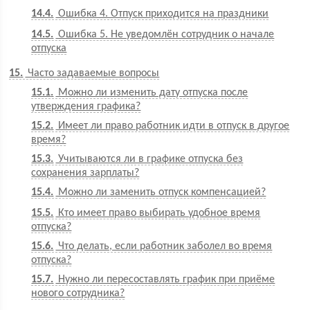
14.4
Ошибка 4. Отпуск приходится на праздники
14.5
Ошибка 5. Не уведомлён сотрудник о начале
отпуска
15
Часто задаваемые вопросы
15.1
Можно ли изменить дату отпуска после
утверждения графика?
15.2
Имеет ли право работник идти в отпуск в другое
время?
15.3
Учитываются ли в графике отпуска без
сохранения зарплаты?
15.4
Можно ли заменить отпуск компенсацией?
15.5
Кто имеет право выбирать удобное время
отпуска?
15.6
Что делать, если работник заболел во время
отпуска?
15.7
Нужно ли пересоставлять график при приёме
нового сотрудника?