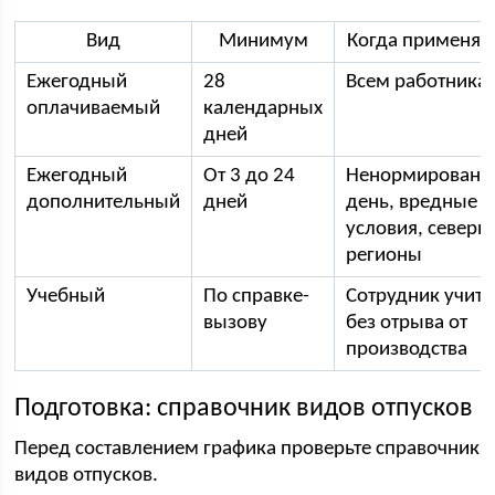
Вид
Минимум
Когда применяе
Ежегодный
28
Всем работника
оплачиваемый
календарных
дней
Ежегодный
От 3 до 24
Ненормированн
дополнительный
дней
день, вредные
условия, северн
регионы
Учебный
По справке-
Сотрудник учитс
вызову
без отрыва от
производства
Подготовка: справочник видов отпусков
Перед составлением графика проверьте справочник
видов отпусков.