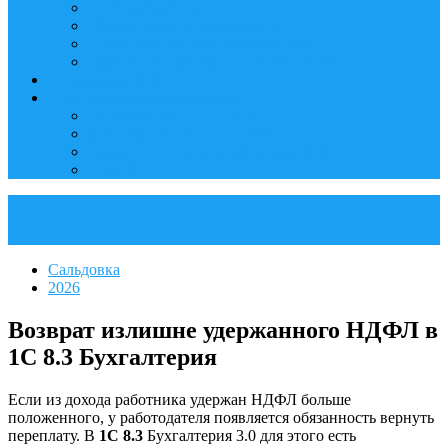
КБК на 2017 год
Прочие налоги и отчетность
Оптимизация налогообложения
Налоговые проверки и ответственность
Актуальное 2026
Открытие/закрытие бизнеса
Регистрация ООО и ИП
Ликвидация ООО или ИП
Банкротство предприятия или ИП
ОКВЭД
Сальдовка
2026
Возврат излишне удержанного НДФЛ в
1С 8.3 Бухгалтерия
Если из дохода работника удержан НДФЛ больше
положенного, у работодателя появляется обязанность вернуть
переплату. В
1С 8.3
Бухгалтерия 3.0 для этого есть