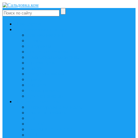
План счетов
Бухгалтерские проводки
Для начинающих
Товары
Материалы
Основные средства
Нематериальные активы
Производство
Налоги
Кредиты и займы
Аренда
Зарплата
Взаиморасчеты
Другие проводки
Налоги и отчетность
Бухгалтерская отчетность
Налог на прибыль
НДС
6-НДФЛ
Взносы в ПФР и ФСС
УСН