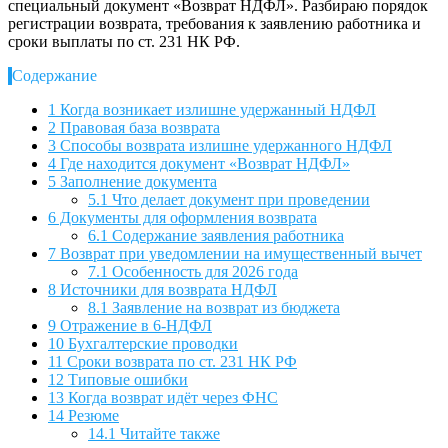
специальный документ «Возврат НДФЛ». Разбираю порядок
регистрации возврата, требования к заявлению работника и
сроки выплаты по ст. 231 НК РФ.
Содержание
1
Когда возникает излишне удержанный НДФЛ
2
Правовая база возврата
3
Способы возврата излишне удержанного НДФЛ
4
Где находится документ «Возврат НДФЛ»
5
Заполнение документа
5.1
Что делает документ при проведении
6
Документы для оформления возврата
6.1
Содержание заявления работника
7
Возврат при уведомлении на имущественный вычет
7.1
Особенность для 2026 года
8
Источники для возврата НДФЛ
8.1
Заявление на возврат из бюджета
9
Отражение в 6-НДФЛ
10
Бухгалтерские проводки
11
Сроки возврата по ст. 231 НК РФ
12
Типовые ошибки
13
Когда возврат идёт через ФНС
14
Резюме
14.1
Читайте также