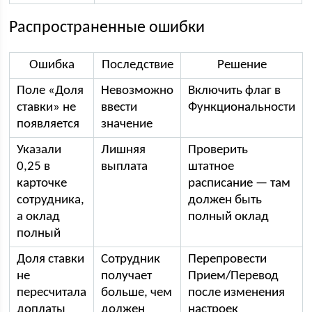
Распространенные ошибки
Ошибка
Последствие
Решение
Поле «Доля
Невозможно
Включить флаг в
ставки» не
ввести
Функциональности
появляется
значение
Указали
Лишняя
Проверить
0,25 в
выплата
штатное
карточке
расписание — там
сотрудника,
должен быть
а оклад
полный оклад
полный
Доля ставки
Сотрудник
Перепровести
не
получает
Прием/Перевод
пересчитала
больше, чем
после изменения
доплаты
должен
настроек