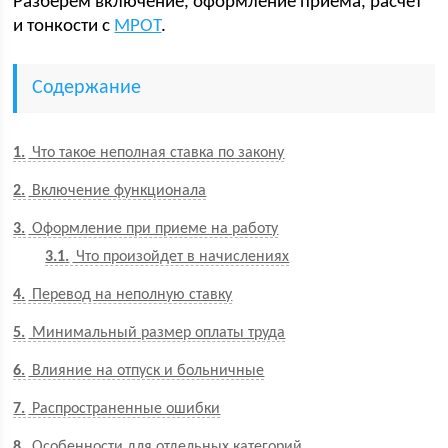
Разберем включение, оформление приема, расчет
и тонкости с
МРОТ
.
Содержание
1
Что такое неполная ставка по закону
2
Включение функционала
3
Оформление при приеме на работу
3.1
Что произойдет в начислениях
4
Перевод на неполную ставку
5
Минимальный размер оплаты труда
6
Влияние на отпуск и больничные
7
Распространенные ошибки
8
Особенности для отдельных категорий