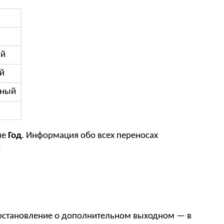
ий
й
сный
ле
Год
. Информация обо всех переносах
.
остановление о дополнительном выходном — в