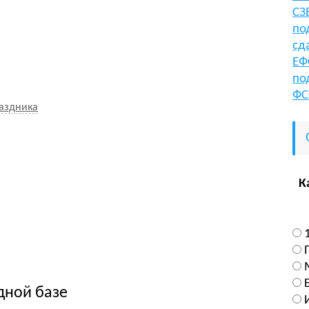
СЗ
по
сд
ЕФ
по
ФС
аздника
К
дной базе