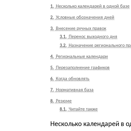
1
Несколько календарей в одной базе
2
Условные обозначения дней
3
Внесение ручных правок
3.1
Перенос выходного дня
3.2
Назначение регионального пр
4
Региональные календари
5
Перезаполнение графиков
6
Когда обновлять
7
Нормативная база
8
Резюме
8.1
Читайте также
Несколько календарей в о