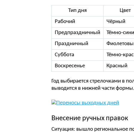
Тип дня
Цвет
Рабочий
Чёрный
Предпраздничный
Тёмно-син
Праздничный
Фиолетовы
Суббота
Тёмно-кра
Воскресенье
Красный
Год выбирается стрелочками в по
выводится в нижней части формы
Внесение ручных правок
Ситуация: вышло региональное п