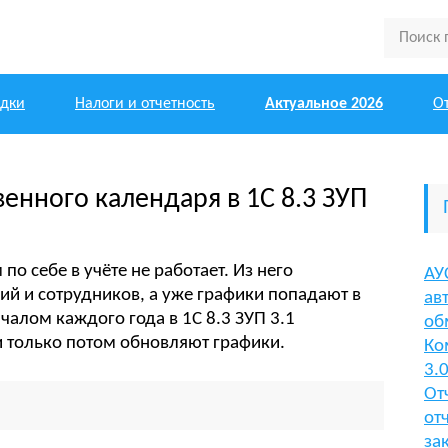
одки
Налоги и отчетность
Актуальное 2026
О
енного календаря в 1С 8.3 ЗУП
о себе в учёте не работает. Из него
АУ
й и сотрудников, а уже графики попадают в
ав
чалом каждого года в 1С 8.3 ЗУП 3.1
об
 только потом обновляют графики.
Ко
3.
От
от
за