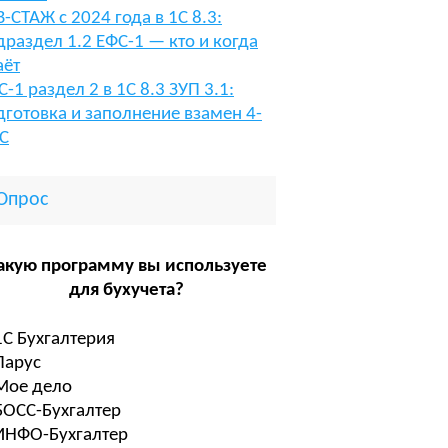
В-СТАЖ с 2024 года в 1С 8.3:
драздел 1.2 ЕФС-1 — кто и когда
аёт
С-1 раздел 2 в 1С 8.3 ЗУП 3.1:
дготовка и заполнение взамен 4-
С
Опрос
акую программу вы используете
для бухучета?
1С Бухгалтерия
Парус
Мое дело
БОСС-Бухгалтер
ИНФО-Бухгалтер