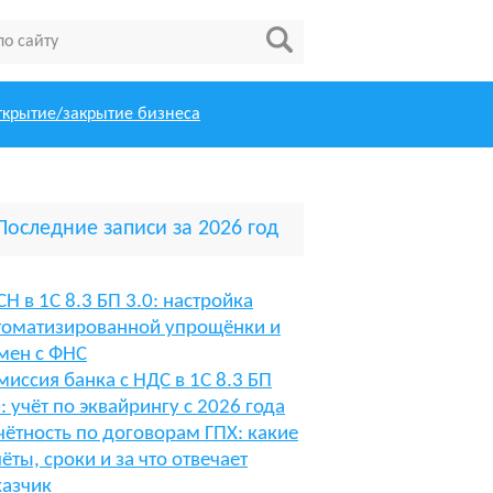
ткрытие/закрытие бизнеса
Последние записи за 2026 год
СН в 1С 8.3 БП 3.0: настройка
томатизированной упрощёнки и
мен с ФНС
миссия банка с НДС в 1С 8.3 БП
0: учёт по эквайрингу с 2026 года
чётность по договорам ГПХ: какие
чёты, сроки и за что отвечает
казчик