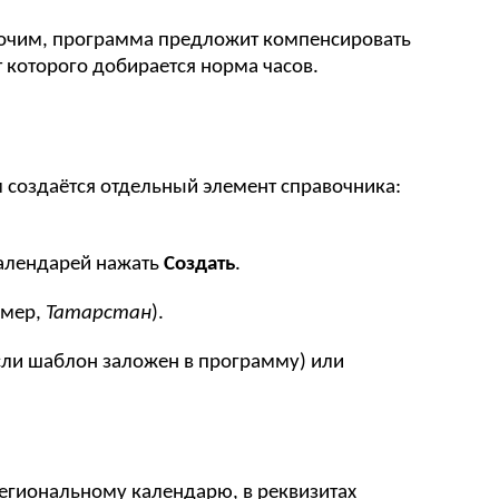
абочим, программа предложит компенсировать
т которого добирается норма часов.
 создаётся отдельный элемент справочника:
календарей нажать
Создать
.
имер,
Татарстан
).
сли шаблон заложен в программу) или
егиональному календарю, в реквизитах