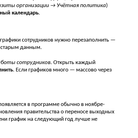
изиты организации → Учётная политика
)
ный календарь
.
в
 графики сотрудников нужно перезаполнить —
о старым данным.
аботы сотрудников
. Открыть каждый
лнить
. Если графиков много — массово через
оявляется в программе обычно в ноябре-
новления правительства о переносе выходных
ени график на следующий год лучше не