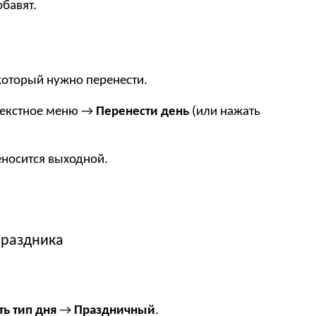
бавят.
который нужно перенести.
текстное меню →
Перенести день
(или нажать
еносится выходной.
праздника
ь тип дня
→
Праздничный
.