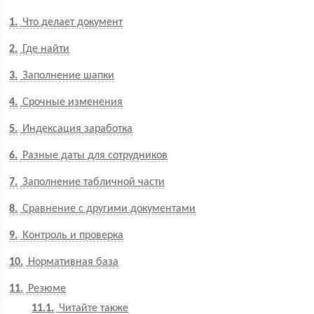
1
Что делает документ
2
Где найти
3
Заполнение шапки
4
Срочные изменения
5
Индексация заработка
6
Разные даты для сотрудников
7
Заполнение табличной части
8
Сравнение с другими документами
9
Контроль и проверка
10
Нормативная база
11
Резюме
11.1
Читайте также