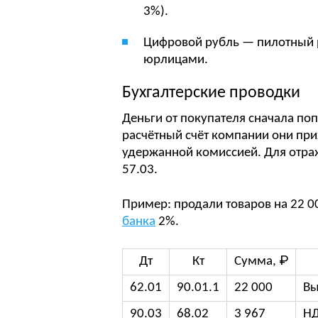
3%).
Цифровой рубль — пилотный р
юрлицами.
Бухгалтерские проводки
Деньги от покупателя сначала поп
расчётный счёт компании они прих
удержанной комиссией. Для отраж
57.03.
Пример: продали товаров на 22 00
банка
2%.
Дт
Кт
Сумма, ₽
62.01
90.01.1
22 000
Вы
90.03
68.02
3 967
НД