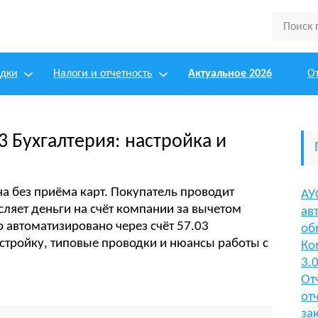
одки
Налоги и отчетность
Актуальное 2026
О
.3 Бухгалтерия: настройка и
а без приёма карт. Покупатель проводит
АУ
сляет деньги на счёт компании за вычетом
ав
то автоматизировано через счёт 57.03
об
стройку, типовые проводки и нюансы работы с
Ко
3.
От
от
за