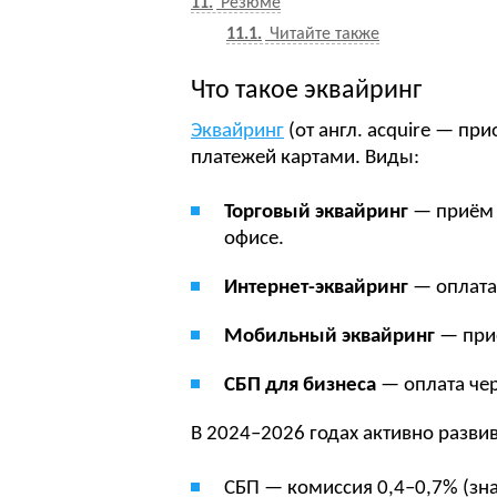
11
Резюме
11.1
Читайте также
Что такое эквайринг
Эквайринг
(от англ. acquire — пр
платежей картами. Виды:
Торговый эквайринг
— приём 
офисе.
Интернет-эквайринг
— оплата
Мобильный эквайринг
— приё
СБП для бизнеса
— оплата чер
В 2024–2026 годах активно разви
СБП — комиссия 0,4–0,7% (зна