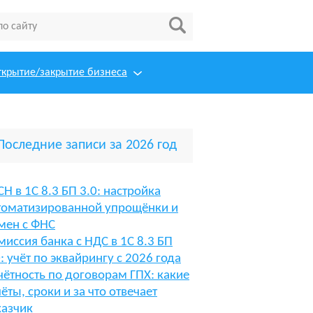
ткрытие/закрытие бизнеса
Последние записи за 2026 год
СН в 1С 8.3 БП 3.0: настройка
томатизированной упрощёнки и
мен с ФНС
миссия банка с НДС в 1С 8.3 БП
0: учёт по эквайрингу с 2026 года
чётность по договорам ГПХ: какие
чёты, сроки и за что отвечает
казчик