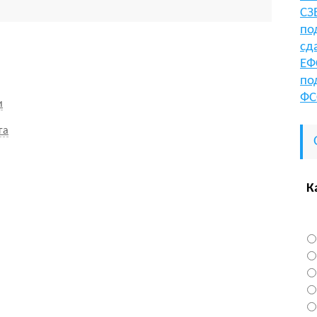
СЗ
по
сд
ЕФ
по
ФС
и
га
К