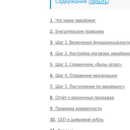
Содержание
[
скрыть
]
1
Что такое эквайринг
2
Бухгалтерские проводки
3
Шаг 1. Включение функциональност
4
Шаг 2. Настройка договора эквайрин
5
Шаг 3. Справочник «Виды оплат»
6
Шаг 4. Отражение реализации
7
Шаг 5. Поступление по эквайрингу
8
Отчёт о розничных продажах
9
Проверка корректности
10
СБП и цифровой рубль