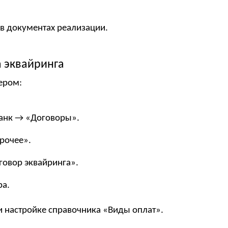
 в документах реализации.
а эквайринга
ером:
анк → «Договоры».
рочее».
говор эквайринга».
ра.
и настройке справочника «Виды оплат».