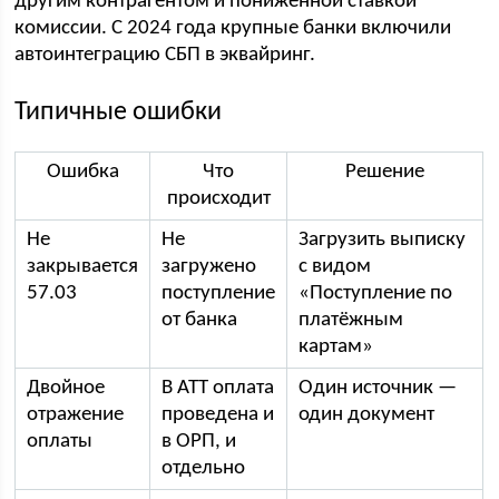
другим контрагентом и пониженной ставкой
комиссии. С 2024 года крупные банки включили
автоинтеграцию СБП в эквайринг.
Типичные ошибки
Ошибка
Что
Решение
происходит
Не
Не
Загрузить выписку
закрывается
загружено
с видом
57.03
поступление
«Поступление по
от банка
платёжным
картам»
Двойное
В АТТ оплата
Один источник —
отражение
проведена и
один документ
оплаты
в ОРП, и
отдельно