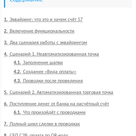
Содержание
1
Эквайринг: что это и зачем счёт 57
2
Включение функциональности
3
Два сценария работы с эквайрингом
4
Сценарий 1. Неавтоматизированная точка
4.1
Заполнение шапки
4.2
Создание «Вида оплаты»
4.3
Проводки после проведения
5
Сценарий 2. Автоматизированная торговая точка
6
Поступление денег от банка на расчётный счёт
6.1
Что произойдёт с проводками
7
Полный цикл сделки в проводках
8
СБП C2B: оплата по QR-коду