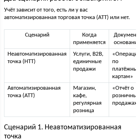
Учёт зависит от того, есть ли у вас
автоматизированная торговая точка (АТТ) или нет.
Сценарий
Когда
Документ
применяется
основани
Неавтоматизированная
Услуги, B2B,
«Операци
точка (НТТ)
единичные
по
продажи
платёжны
картам»
Автоматизированная
Магазин,
«Отчёт о
точка (АТТ)
кафе,
розничных
регулярная
продажах
розница
Сценарий 1. Неавтоматизированная
точка