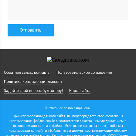
Обратная связь, контакты
Пользовательское соглашение
Политика конфиденциальности
Задайте свой вопрос бухгалтеру!
Карта сайта
© 2026 Все права защищены
При использовании данного сайта, вы подтверждаете свое согласие на
использование файлов cookie в соответствии с настоящим уведомлением в
отношении данного типа файлов. Если вы не согласны с тем, чтобы мы
использовали данный тип файлов, то вы должны соответствующим образом
установить настройки вашего браузера или не использовать сайт.
ООО "Лидер",