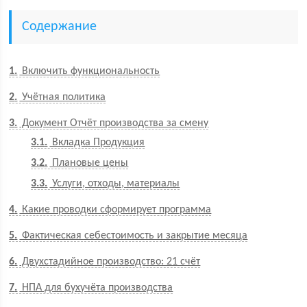
Содержание
1
Включить функциональность
2
Учётная политика
3
Документ Отчёт производства за смену
3.1
Вкладка Продукция
3.2
Плановые цены
3.3
Услуги, отходы, материалы
4
Какие проводки сформирует программа
5
Фактическая себестоимость и закрытие месяца
6
Двухстадийное производство: 21 счёт
7
НПА для бухучёта производства