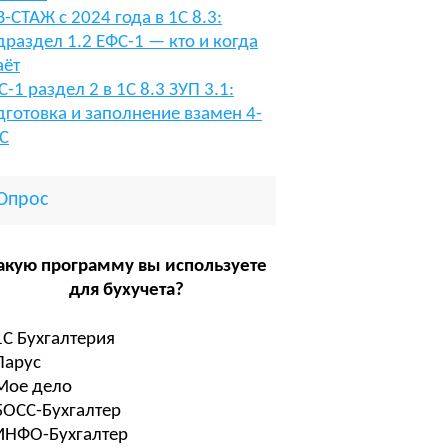
В-СТАЖ с 2024 года в 1С 8.3:
драздел 1.2 ЕФС-1 — кто и когда
аёт
С-1 раздел 2 в 1С 8.3 ЗУП 3.1:
дготовка и заполнение взамен 4-
С
Опрос
акую программу вы используете
для бухучета?
1С Бухгалтерия
Парус
Мое дело
БОСС-Бухгалтер
ИНФО-Бухгалтер