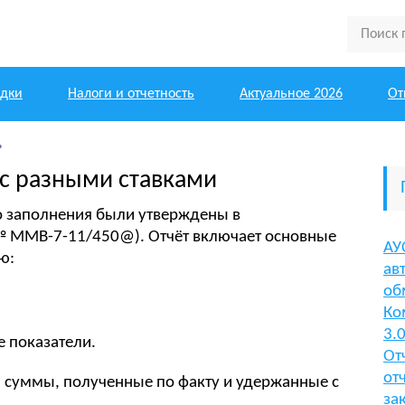
одки
Налоги и отчетность
Актуальное 2026
От
 с разными ставками
о заполнения были утверждены в
№ ММВ-7-11/450@). Отчёт включает основные
АУ
ю:
ав
об
Ко
3.
 показатели.
От
от
 суммы, полученные по факту и удержанные с
за