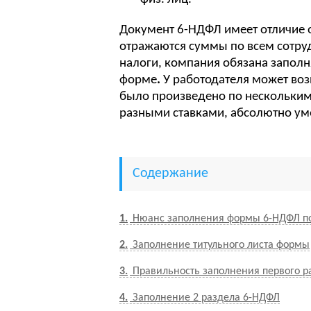
Документ 6-НДФЛ имеет отличие 
отражаются суммы по всем сотру
налоги, компания обязана заполн
форме
.
У работодателя может воз
было произведено по нескольким 
разными ставками, абсолютно ум
Содержание
1
Нюанс заполнения формы 6-НДФЛ по
2
Заполнение титульного листа формы
3
Правильность заполнения первого р
4
Заполнение 2 раздела 6-НДФЛ