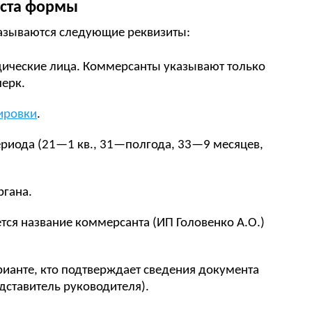
иста формы
казываются следующие реквизиты:
ические лица. Коммерсанты указывают только
черк.
ировки
.
периода (21—1 кв., 31—полгода, 33—9 месяцев,
ргана.
тся название коммерсанта (ИП Головенко А.О.)
рианте, кто подтверждает сведения документа
ставитель руководителя).