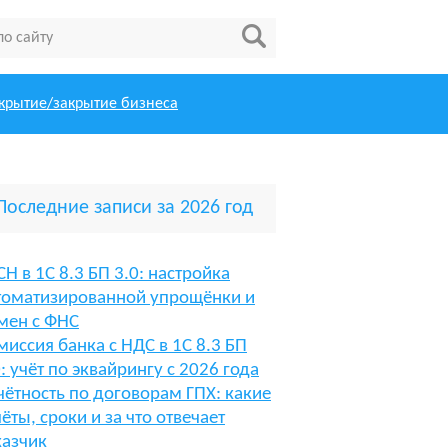
крытие/закрытие бизнеса
Последние записи за 2026 год
СН в 1С 8.3 БП 3.0: настройка
томатизированной упрощёнки и
мен с ФНС
миссия банка с НДС в 1С 8.3 БП
0: учёт по эквайрингу с 2026 года
чётность по договорам ГПХ: какие
чёты, сроки и за что отвечает
казчик