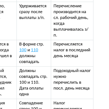
ло,
Удерживается
Перечисление
ся
сразу после
производится на
ь
выплаты з/п.
сл. рабочий день,
когда
выплачивалась з/
п.
тся в
В форме стр.
Перечисляется
когда
100
и
110
налог в последний
ушел в
должны
день месяца
совпадать
ый
Должны
Подоходный налог
тся,
совпадать стр.
нужно
рудник
100 и 110.
перечислить в
ил
Дата оплаты
посл. день месяца
.
одна
ция
Совпадение
Налог