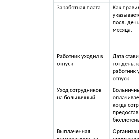
Заработная плата
Как прави
указывает
посл. ден
месяца.
Работник уходил в
Дата стави
отпуск
тот день, 
работник 
отпуск
Уход сотрудников
Больничн
на больничный
оплачивае
когда сот
предостав
бюллетень
Выплаченная
Организа