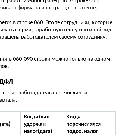
сть работник-иностранец, то в строке 050
ивает фирма за иностранца на патенте.
тся в строке 060. Это те сотрудники, которые
нялась форма, заработную плату или иной вид
вращена работодателем своему сотруднику,
лнять 060-090 строки можно только на одном
лов.
НДФЛ
оторые работодатель перечислял за
артала.
Когда был
Когда
дата)
удержан
перечислялся
налог(дата)
подох. налог