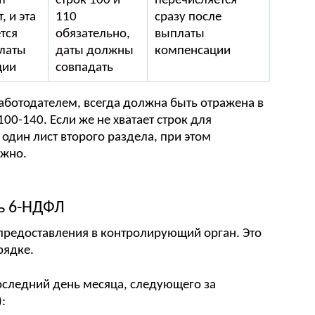
т
строк 100 и
перечисляется
, и эта
110
сразу после
тся
обязательно,
выплаты
латы
даты должны
компенсации
ции
совпадать
аботодателем, всегда должна быть отражена в
00-140. Если же не хватает строк для
один лист второго раздела, при этом
ужно.
ть 6-НДФЛ
предоставления в контролирующий орган. Это
рядке.
оследний день месяца, следующего за
: