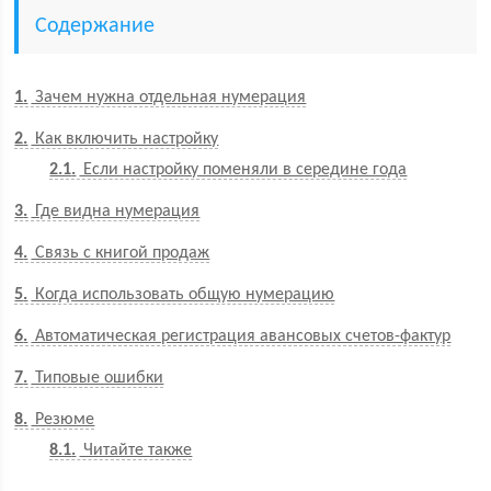
Содержание
1
Зачем нужна отдельная нумерация
2
Как включить настройку
2.1
Если настройку поменяли в середине года
3
Где видна нумерация
4
Связь с книгой продаж
5
Когда использовать общую нумерацию
6
Автоматическая регистрация авансовых счетов-фактур
7
Типовые ошибки
8
Резюме
8.1
Читайте также