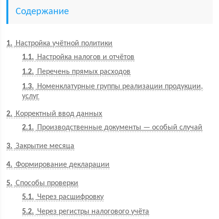
Содержание
1
Настройка учётной политики
1.1
Настройка налогов и отчётов
1.2
Перечень прямых расходов
1.3
Номенклатурные группы реализации продукции,
услуг
2
Корректный ввод данных
2.1
Производственные документы — особый случай
3
Закрытие месяца
4
Формирование декларации
5
Способы проверки
5.1
Через расшифровку
5.2
Через регистры налогового учёта