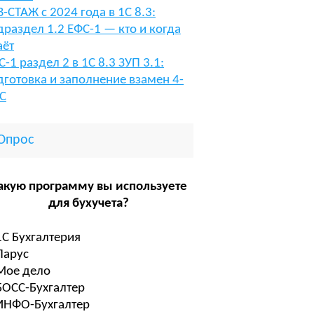
В-СТАЖ с 2024 года в 1С 8.3:
драздел 1.2 ЕФС-1 — кто и когда
аёт
С-1 раздел 2 в 1С 8.3 ЗУП 3.1:
дготовка и заполнение взамен 4-
С
Опрос
акую программу вы используете
для бухучета?
1С Бухгалтерия
Парус
Мое дело
БОСС-Бухгалтер
ИНФО-Бухгалтер