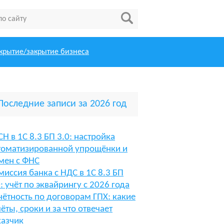
крытие/закрытие бизнеса
Последние записи за 2026 год
СН в 1С 8.3 БП 3.0: настройка
томатизированной упрощёнки и
мен с ФНС
миссия банка с НДС в 1С 8.3 БП
0: учёт по эквайрингу с 2026 года
чётность по договорам ГПХ: какие
чёты, сроки и за что отвечает
казчик