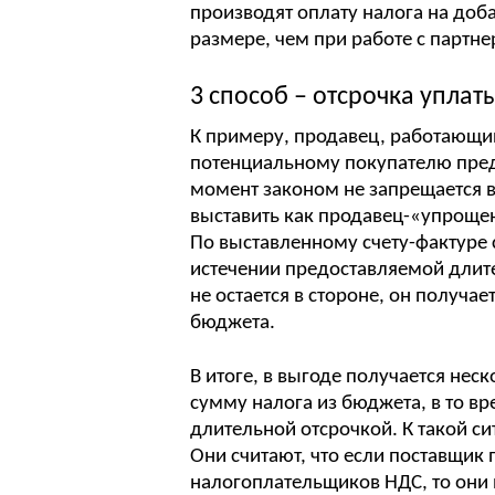
производят оплату налога на до
размере, чем при работе с партн
3 способ – отсрочка упла
К примеру, продавец, работающ
потенциальному покупателю пред
момент законом не запрещается 
выставить как продавец-«упрощен
По выставленному счету-фактуре 
истечении предоставляемой длите
не остается в стороне, он получа
бюджета.
В итоге, в выгоде получается не
сумму налога из бюджета, в то вр
длительной отсрочкой. К такой с
Они считают, что если поставщик 
налогоплательщиков НДС, то они 