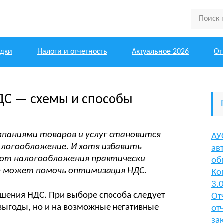
одки
Налоги и отчетность
Актуальное 2026
От
ДС — схемы и способы
паниями товаров и услуг становится
АУ
логообложение. И хотя избавить
ав
 от налогообложения практически
об
р может помочь оптимизация НДС.
Ко
3.
ьшения НДС. При выборе способа следует
От
выгоды, но и на возможные негативные
от
за