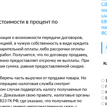
СЗ
по
сд
стоимости в процент по
ЕФ
по
ФС
рмация о возможности передачи договоров,
кцией, в чужую собственность в виде кредита
варительной оплаты либо рассрочки оплаты
абот. Получается, что по договору продавец
нно предоставляет отсрочку ее выплаты. При
К
ая сумма, равная предоставляемой скидке.
уберечь часть выручки от продажи товара. Но
 операцию налоговая служба смотрит
том случае подвергать налогу получаемые по
. Доказывая свою правоту, налоговые органы
823 ГК РФ, где указано, что получаемые по
центы имеют непосредственную связь с