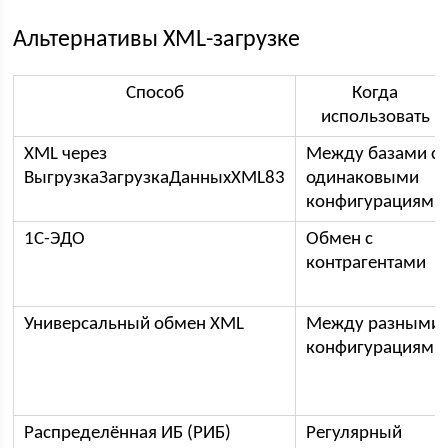
Альтернативы XML-загрузке
Способ
Когда
использовать
XML через
Между базами с
ВыгрузкаЗагрузкаДанныхXML83
одинаковыми
конфигурациями
1С-ЭДО
Обмен с
контрагентами
Универсальный обмен XML
Между разными
конфигурациями
Распределённая ИБ (РИБ)
Регулярный