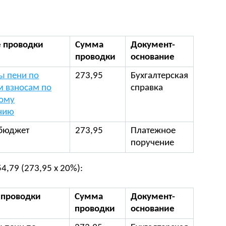
 проводки
Сумма
Документ-
проводки
основание
ы пени по
273,95
Бухгалтерская
м взносам по
справка
ому
нию
 бюджет
273,95
Платежное
поручение
4,79 (273,95 х 20%):
 проводки
Сумма
Документ-
проводки
основание