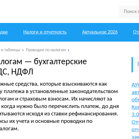
одки
Налоги и отчетность
Актуальное 2026
От
ы и таблицы
Проводки по налогам
алогам — бухгалтерские
ДС, НДФЛ
ежные средства, которые взыскиваются как
АУ
у платежа в установленные законодательством
ав
логам и страховым взносам. Их начисляют за
об
 когда нужно было перечислить платеж, до дня
Ко
тываются исходя из ставки рефинансирования.
3.
нсы их учета и основные проводки по
От
алогам.
от
за