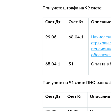
При учете штрафа на 99 счете:
Счет Дт
Счет Кт
Описание
99.06
68.04.1
Начислен
страховы
пенсионн
обеспече
68.04.1
51
Оплата в
При учете на 91 счете ПНО равно 5
Счет Дт
Счет Кт
Описание