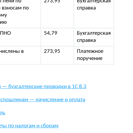
 пени по
273,95
Бухгалтерская
 взносам по
справка
ому
нию
 ПНО
54,79
Бухгалтерская
справка
числены в
273,95
Платежное
поручение
 — бухгалтерские проводки в 1С 8.3
госпошлинам — начисление и оплата
ыль
еты по налогам и сборам