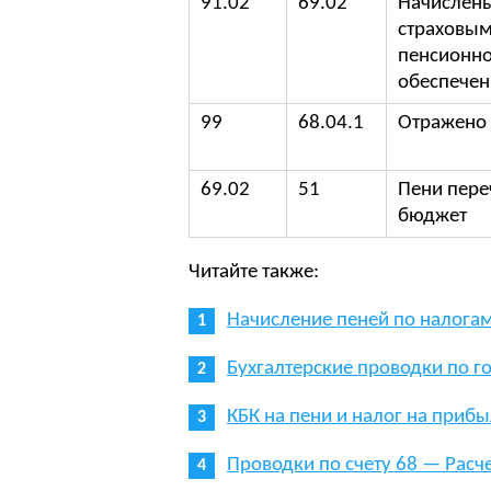
91.02
69.02
Начислены
страховым
пенсионн
обеспече
99
68.04.1
Отражено
69.02
51
Пени пере
бюджет
Читайте также:
Начисление пеней по налогам
Бухгалтерские проводки по 
КБК на пени и налог на приб
Проводки по счету 68 — Расч