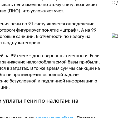
тывать пени именно по этому счету, возникает
во (ПНО), что усложняет учет.
ния пени по 91 счету является определение
котором фигурирует понятие «штраф». А на 99
говые санкции. В отчетности по налогу на
 в одну категорию.
й на 99 счете – достоверность отчетности. Если
ит занижение налогооблагаемой базы прибыли,
ся в затратах. В то же время суммы санкций на
Это не противоречит основной задаче
ление безусловной и подлинной информации о
ации.
 уплаты пени по налогам: на