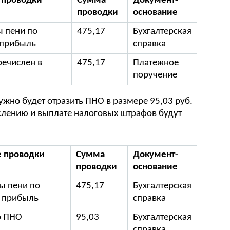
 проводки
Сумма
Документ-
проводки
основание
 пени по
475,17
Бухгалтерская
 прибыль
справка
ечислен в
475,17
Платежное
поручение
нужно будет отразить ПНО в размере 95,03 руб.
ислению и выплате налоговых штрафов будут
 проводки
Сумма
Документ-
проводки
основание
ы пени по
475,17
Бухгалтерская
а прибыль
справка
о ПНО
95,03
Бухгалтерская
справка