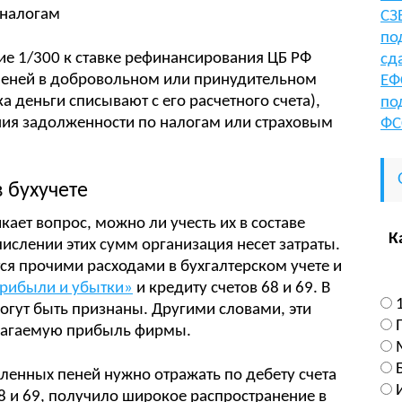
СЗ
по
ие 1/300 к ставке рефинансирования ЦБ РФ
сд
пеней в добровольном или принудительном
ЕФ
а деньги списывают с его расчетного счета),
по
ия задолженности по налогам или страховым
ФС
 бухучете
кает вопрос, можно ли учесть их в составе
К
ечислении этих сумм организация несет затраты.
ся прочими расходами в бухгалтерском учете и
Прибыли и убытки»
и кредиту счетов 68 и 69. В
могут быть признаны. Другими словами, эти
лагаемую прибыль фирмы.
ленных пеней нужно отражать по дебету счета
8 и 69, получило широкое распространение в