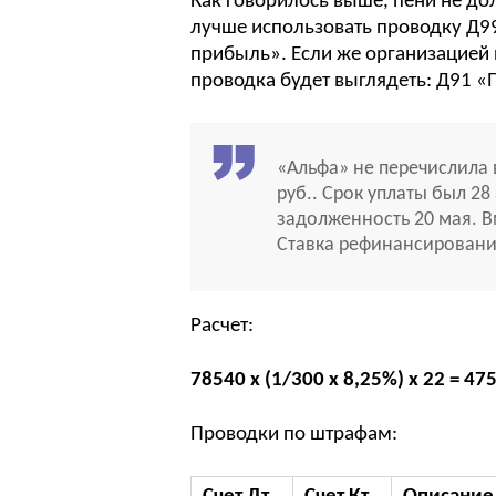
Как говорилось выше, пени не д
лучше использовать проводку Д99
прибыль». Если же организацией п
проводка будет выглядеть: Д91 «
«Альфа» не перечислила 
руб.. Срок уплаты был 2
задолженность 20 мая. В
Ставка рефинансировани
Расчет:
78540 х (1/300 х 8,25%) х 22 = 47
Проводки по штрафам: