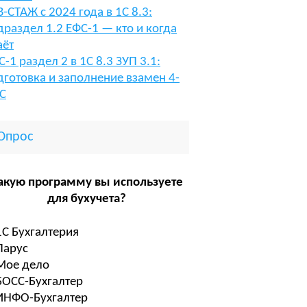
В-СТАЖ с 2024 года в 1С 8.3:
драздел 1.2 ЕФС-1 — кто и когда
аёт
С-1 раздел 2 в 1С 8.3 ЗУП 3.1:
дготовка и заполнение взамен 4-
С
Опрос
акую программу вы используете
для бухучета?
1С Бухгалтерия
Парус
Мое дело
БОСС-Бухгалтер
ИНФО-Бухгалтер