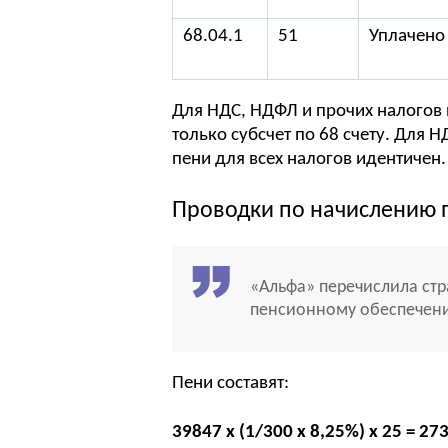
68.04.1
51
Уплачено
Для НДС, НДФЛ и прочих налогов 
только субсчет по 68 счету. Для Н
пени для всех налогов идентичен.
Проводки по начислению 
«Альфа» перечислила ст
пенсионному обеспечению
Пени составят:
39847 х (1/300 х 8,25%) х 25 = 27