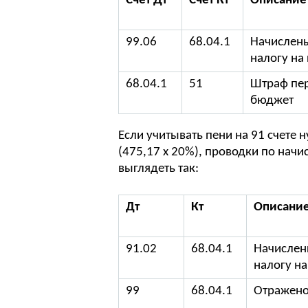
Счет Дт
Счет Кт
Описание
99.06
68.04.1
Начислены
налогу на
68.04.1
51
Штраф пер
бюджет
Если учитывать пени на 91 счете 
(475,17 х 20%), проводки по нач
выглядеть так:
Дт
Кт
Описание
91.02
68.04.1
Начислен
налогу н
99
68.04.1
Отражен