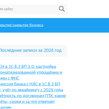
крытие/закрытие бизнеса
Последние записи за 2026 год
СН в 1С 8.3 БП 3.0: настройка
томатизированной упрощёнки и
мен с ФНС
миссия банка с НДС в 1С 8.3 БП
0: учёт по эквайрингу с 2026 года
чётность по договорам ГПХ: какие
чёты, сроки и за что отвечает
казчик