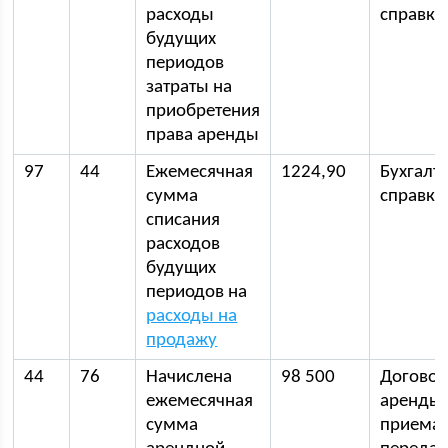
расходы
справка
будущих
периодов
затраты на
приобретения
права аренды
97
44
Ежемесячная
1224,90
Бухгалт
сумма
справка
списания
расходов
будущих
периодов на
расходы на
продажу
44
76
Начислена
98 500
Догово
ежемесячная
аренды 
сумма
приема-