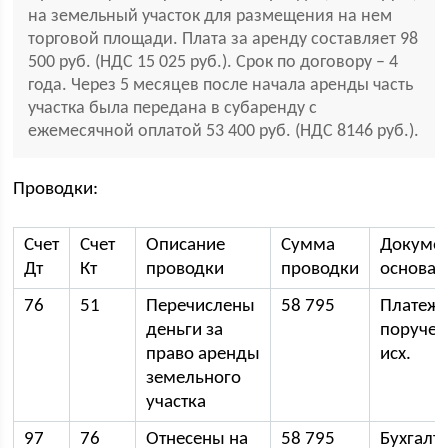
на земельный участок для размещения на нем
торговой площади. Плата за аренду составляет 98
500 руб. (НДС 15 025 руб.). Срок по договору – 4
года. Через 5 месяцев после начала аренды часть
участка была передана в субаренду с
ежемесячной оплатой 53 400 руб. (НДС 8146 руб.).
Проводки:
Счет
Счет
Описание
Сумма
Докумен
Дт
Кт
проводки
проводки
основан
76
51
Перечислены
58 795
Платеж
деньги за
поручен
право аренды
исх.
земельного
участка
97
76
Отнесены на
58 795
Бухгалт