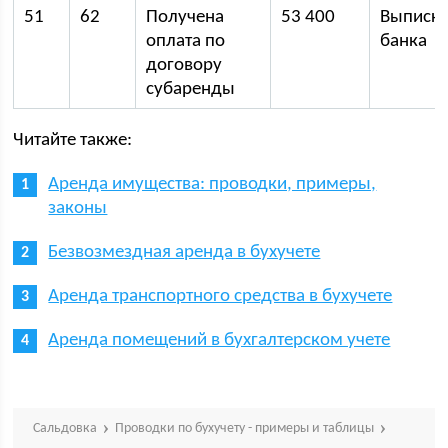
51
62
Получена
53 400
Выписк
оплата по
банка
договору
субаренды
Читайте также:
Аренда имущества: проводки, примеры,
законы
Безвозмездная аренда в бухучете
Аренда транспортного средства в бухучете
Аренда помещений в бухгалтерском учете
Сальдовка
Проводки по бухучету - примеры и таблицы