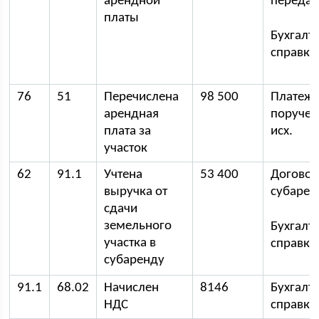
арендной
передач
платы
Бухгалт
справка
76
51
Перечислена
98 500
Платеж
арендная
поручен
плата за
исх.
участок
62
91.1
Учтена
53 400
Догово
выручка от
субаре
сдачи
земельного
Бухгалт
участка в
справка
субаренду
91.1
68.02
Начислен
8146
Бухгалт
НДС
справка