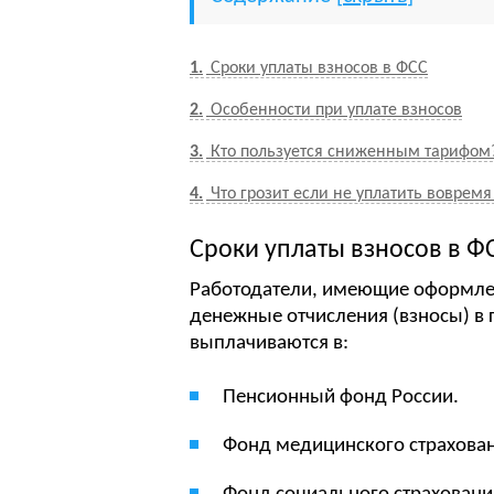
1
Сроки уплаты взносов в ФСС
2
Особенности при уплате взносов
3
Кто пользуется сниженным тарифом
4
Что грозит если не уплатить вовремя
Сроки уплаты взносов в Ф
Работодатели, имеющие оформле
денежные отчисления (взносы) в 
выплачиваются в:
Пенсионный фонд России.
Фонд медицинского страхован