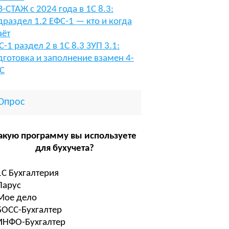
В-СТАЖ с 2024 года в 1С 8.3:
драздел 1.2 ЕФС-1 — кто и когда
аёт
С-1 раздел 2 в 1С 8.3 ЗУП 3.1:
дготовка и заполнение взамен 4-
С
Опрос
акую программу вы используете
для бухучета?
1С Бухгалтерия
Парус
Мое дело
БОСС-Бухгалтер
ИНФО-Бухгалтер