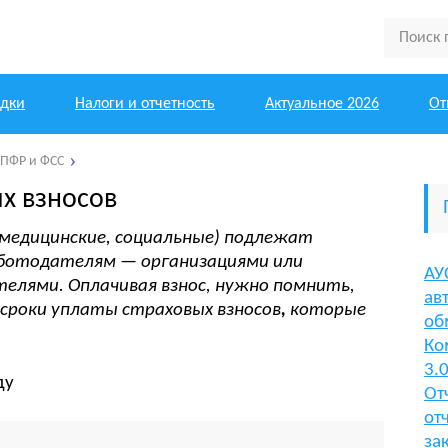
одки
Налоги и отчетность
Актуальное 2026
От
 ПФР и ФСС
х взносов
 медицинские, социальные) подлежат
аботодателям — организациями или
АУ
елями. Оплачивая взнос, нужно помнить,
ав
сроки уплаты страховых взносов
,
которые
об
Ко
3.
От
от
за