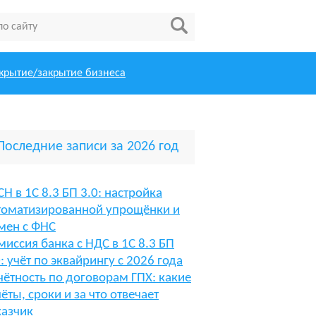
крытие/закрытие бизнеса
Последние записи за 2026 год
СН в 1С 8.3 БП 3.0: настройка
томатизированной упрощёнки и
мен с ФНС
миссия банка с НДС в 1С 8.3 БП
0: учёт по эквайрингу с 2026 года
чётность по договорам ГПХ: какие
чёты, сроки и за что отвечает
казчик