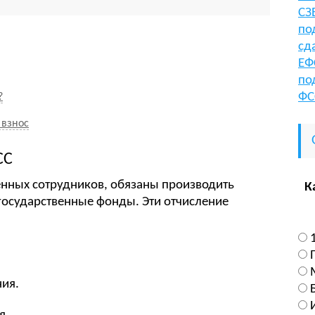
СЗ
по
сд
ЕФ
по
ФС
?
 взнос
СС
нных сотрудников, обязаны производить
К
государственные фонды. Эти отчисление
ия.