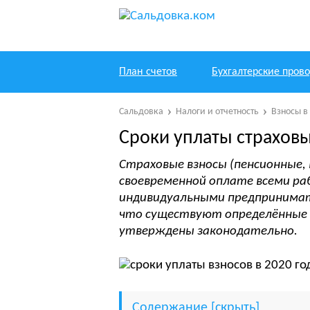
План счетов
Бухгалтерские пров
Сальдовка
Налоги и отчетность
Взносы в
Сроки уплаты страховы
Страховые взносы (пенсионные,
своевременной оплате всеми р
индивидуальными предпринимат
что существуют определённые 
утверждены законодательно.
Содержание
[
скрыть
]