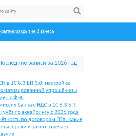
крытие/закрытие бизнеса
Последние записи за 2026 год
СН в 1С 8.3 БП 3.0: настройка
томатизированной упрощёнки и
мен с ФНС
миссия банка с НДС в 1С 8.3 БП
0: учёт по эквайрингу с 2026 года
чётность по договорам ГПХ: какие
чёты, сроки и за что отвечает
казчик