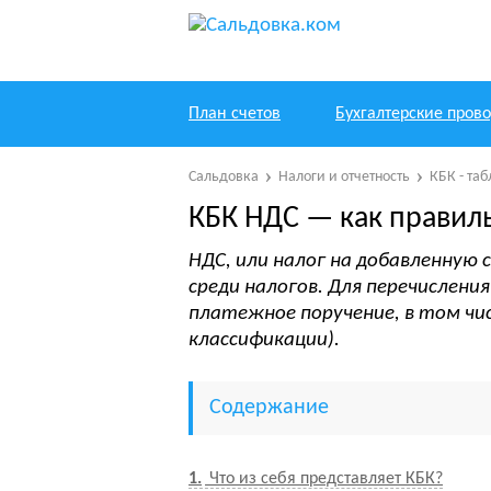
План счетов
Бухгалтерские пров
Сальдовка
Налоги и отчетность
КБК - та
КБК НДС — как правил
НДС, или налог на добавленную
среди налогов. Для перечислени
платежное поручение, в том чи
классификации).
Содержание
1
Что из себя представляет КБК?