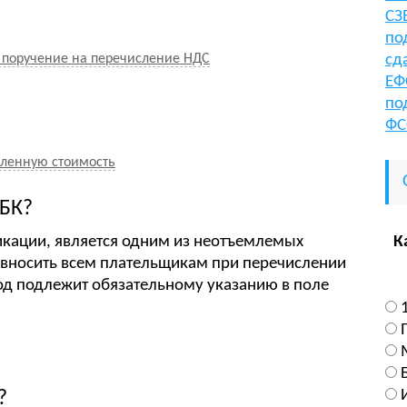
СЗ
по
 поручение на перечисление НДС
сд
ЕФ
по
ФС
вленную стоимость
КБК?
икации, является одним из неотъемлемых
К
 вносить всем плательщикам при перечислении
од подлежит обязательному указанию в поле
?