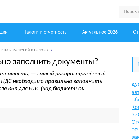
одки
Налоги и отчетность
Актуальное 2026
От
блица изменений в налогах
ьно заполнить документы?
 стоимость, — самый распространённый
я НДС необходимо правильно заполнить
АУ
сле КБК для НДС (код бюджетной
ав
об
Ко
3.
От
от
за