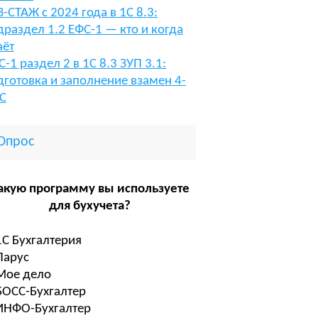
В-СТАЖ с 2024 года в 1С 8.3:
драздел 1.2 ЕФС-1 — кто и когда
аёт
С-1 раздел 2 в 1С 8.3 ЗУП 3.1:
дготовка и заполнение взамен 4-
С
Опрос
акую программу вы используете
для бухучета?
1С Бухгалтерия
Парус
Мое дело
БОСС-Бухгалтер
ИНФО-Бухгалтер