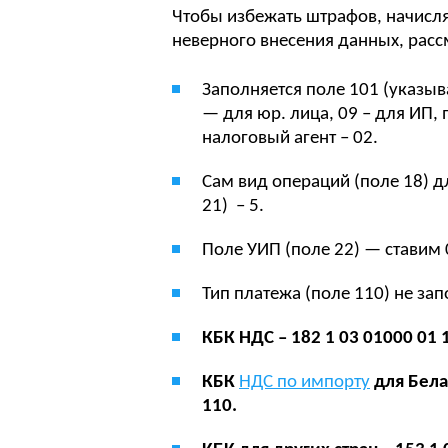
Чтобы избежать штрафов, начисл
неверного внесения данных, расс
Заполняется поле 101 (указыв
— для юр. лица, 09 – для ИП, 
налоговый агент – 02.
Сам вид операций (поле 18) д
21) – 5.
Поле УИП (поле 22) — ставим 
Тип платежа (поле 110) не за
КБК НДС – 182 1 03 01000 01 
КБК
НДС по импорту
для Белар
110.