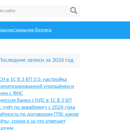
крытие/закрытие бизнеса
Последние записи за 2026 год
СН в 1С 8.3 БП 3.0: настройка
томатизированной упрощёнки и
мен с ФНС
миссия банка с НДС в 1С 8.3 БП
0: учёт по эквайрингу с 2026 года
чётность по договорам ГПХ: какие
чёты, сроки и за что отвечает
казчик