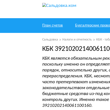
План счетов
Бухгалтерские пров
Сальдовка
Налоги и отчетность
КБК - та
КБК 3921020214006110
КБК является обязательным ре
поскольку именно он определяе
порядок, относительно других,
перераспределения. КБК, несмотр
часто претерпевают изменения.
законодательством отдельные 
бюджетные средства из-под кон
контроль других. Именно такое 
39210202140061100160.