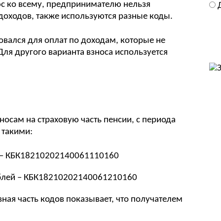
юс ко всему, предпринимателю нельзя
 доходов, также используются разные коды.
овался для оплат по доходам, которые не
ля другого варианта взноса используется
носам на страховую часть пенсии, с периода
 такими:
й – КБК18210202140061110160
ублей – КБК18210202140061210160
ная часть кодов показывает, что получателем