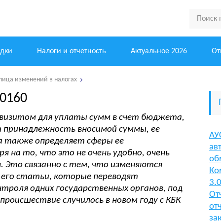
одки
Налоги и отчетность
Актуальное 2026
От
блица изменений в налогах
0160
квизитом для уплаты сумм в счет бюджета,
т принадлежность вносимой суммы, ее
АУ
 а также определяет сферы ее
ав
я на то, что это не очень удобно, очень
об
 Это связанно с тем, что изменяются
Ко
его статьи, которые переводят
3.
троля одних государственных органов, под
От
происшествие случилось в новом году с КБК
от
за