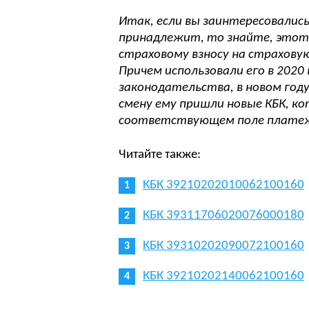
Итак, если вы заинтересовалис
принадлежит, то знайте, этот к
страховому взносу на страховую
Причем использовали его в 2020 г
законодательства, в новом год
смену ему пришли новые КБК, ко
соответствующем поле платеж
Читайте также:
КБК 39210202010062100160
КБК 39311706020076000180
КБК 39310202090072100160
КБК 39210202140062100160