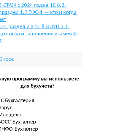
В-СТАЖ с 2024 года в 1С 8.3:
драздел 1.2 ЕФС-1 — кто и когда
аёт
С-1 раздел 2 в 1С 8.3 ЗУП 3.1:
дготовка и заполнение взамен 4-
С
Опрос
акую программу вы используете
для бухучета?
1С Бухгалтерия
Парус
Мое дело
БОСС-Бухгалтер
ИНФО-Бухгалтер