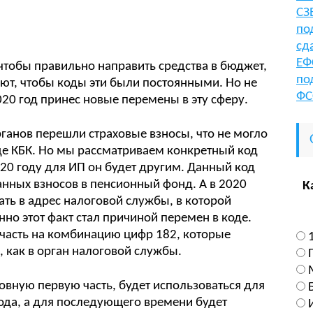
СЗ
по
сд
ЕФ
 чтобы правильно направить средства в бюджет,
по
ют, чтобы коды эти были постоянными. Но не
ФС
2020 год принес новые перемены в эту сферу.
рганов перешли страховые взносы, что не могло
де КБК. Но мы рассматриваем конкретный код
0 году для ИП он будет другим. Данный код
нных взносов в пенсионный фонд. А в 2020
К
ать в адрес налоговой службы, в которой
но этот факт стал причиной перемен в коде.
 часть на комбинацию цифр 182, которые
 как в орган налоговой службы.
овную первую часть, будет использоваться для
года, а для последующего времени будет