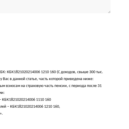
 КБК: КБК1821020214006 1210 160 (С доходов, свыше 300 тыс.
 у Вас в данной статье, часть которой приведена ниже:
м взносам на страховую часть пенсии, с периода после 31
ми:
 – КБК1821020214006 1110 160
блей – КБК1821020214006 1210 160,
».