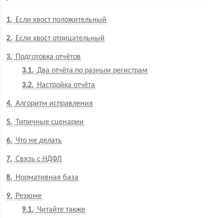
1
Если хвост положительный
2
Если хвост отрицательный
3
Подготовка отчётов
3.1
Два отчёта по разным регистрам
3.2
Настройка отчёта
4
Алгоритм исправления
5
Типичные сценарии
6
Что не делать
7
Связь с НДФЛ
8
Нормативная база
9
Резюме
9.1
Читайте также