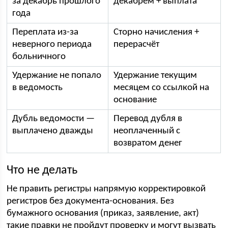
за декабрь прошлого
декабрём + выплата
года
Переплата из-за
Сторно начисления +
неверного периода
перерасчёт
больничного
Удержание не попало
Удержание текущим
в ведомость
месяцем со ссылкой на
основание
Дубль ведомости —
Перевод дубля в
выплачено дважды
неоплаченный с
возвратом денег
Что не делать
Не править регистры напрямую корректировкой
регистров без документа-основания. Без
бумажного основания (приказ, заявление, акт)
такие правки не пройдут проверку и могут вызвать