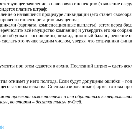
ветствующее заявление в налоговую инспекцию (заявление следу
ридется платить штраф;
вление о начавшейся процедуре ликвидации (это станет своеобр
е провести инвентаризацию имущества;
дниками (зарплата, компенсационные выплаты), затем перед б
перечислить всё имущество компании) и утвердить его на собран
нцию об уплате госпошлины, ликвидационный баланс, решение о
 сделать это лучше задним числом, уверяя, что сотрудники фина
менты при этом сдаются в архив. Последний штрих – сдать декл
тия отнимет у него полгода. Если будут допущены ошибки – год 
щего законодательства. Специализированные фирмы готовы пров
ожет провести самостоятельно или обратиться в специализиро
ысяч, во втором – десятки тысяч рублей.
ей