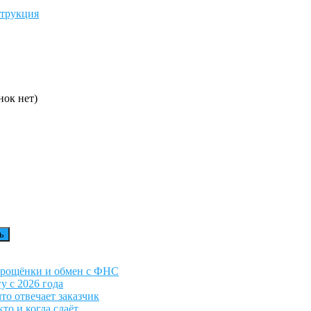
струкция
нок нет)
упрощёнки и обмен с ФНС
у с 2026 года
то отвечает заказчик
то и когда сдаёт