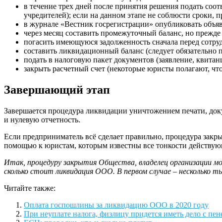
в течение трех дней после принятия решения подать соот
учредителей); если на данном этапе не соблюсти сроки, п
в журнале «Вестник госрегистрации» опубликовать объя
через месяц составить промежуточный баланс, но прежд
погасить имеющуюся задолженность сначала перед сотру
составить ликвидационный баланс (следует обязательно 
подать в налоговую пакет документов (заявление, квита
закрыть расчетный счет (некоторые юристы полагают, что
Завершающий этап
Завершается процедура ликвидации уничтожением печати, доку
и нулевую отчетность.
Если предприниматель всё сделает правильно, процедура закры
помощью к юристам, которым известны все тонкости действую
Итак, процедуру закрытия Общества, владелец организации м
сколько стоит ликвидация ООО. В первом случае – несколько т
Читайте также:
Оплата госпошлины за ликвидацию ООО в 2020 году
При неуплате налога, физлицу придется иметь дело с пен