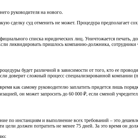
него руководителя на нового.
кую сделку суд отменить не может. Процедура предполагает со
официального списка юридических лиц. Уничтожается печать, до
. Если ликвидировать пришлось компанию-должника, сотрудники
оцедуры будет различной в зависимости от того, кто ее проводи
 Если доверит сложный процесс специализированной компании (по
 время как самому руководителю заплатить придется лишь порядк
ацией, он может запросить до 60 000 ₽, если сменой учредителя
ение по инстанциям и выполнение всех требований – это дешевл
и цели должен потратить не менее 75 дней. За это время он до
ию;