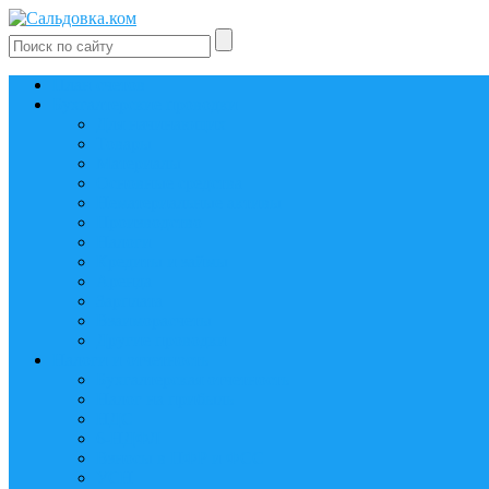
План счетов
Бухгалтерские проводки
Для начинающих
Товары
Материалы
Основные средства
Нематериальные активы
Производство
Налоги
Кредиты и займы
Аренда
Зарплата
Взаиморасчеты
Другие проводки
Налоги и отчетность
Бухгалтерская отчетность
Налог на прибыль
НДС
6-НДФЛ
Взносы в ПФР и ФСС
УСН