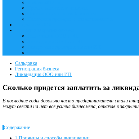
КБК на 2017 год
Прочие налоги и отчетность
Оптимизация налогообложения
Налоговые проверки и ответственность
Актуальное 2026
Открытие/закрытие бизнеса
Регистрация ООО и ИП
Ликвидация ООО или ИП
Банкротство предприятия или ИП
ОКВЭД
Сальдовка
Регистрация бизнеса
Ликвидация ООО или ИП
Сколько придется заплатить за ликви
В последние годы довольно часто предприниматели стали ини
могут свести на нет все усилия бизнесмена, отказав в закры
Содержание
1
Причины и способы ликвидации