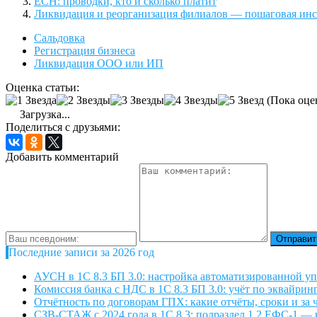
ЕСН: проводки, кто и сколько платит
Ликвидация и реорганизация филиалов — пошаговая ин
Сальдовка
Регистрация бизнеса
Ликвидация ООО или ИП
Оценка статьи:
(Пока оце
Загрузка...
Поделиться с друзьями:
Добавить комментарий
Последние записи за 2026 год
АУСН в 1С 8.3 БП 3.0: настройка автоматизированной 
Комиссия банка с НДС в 1С 8.3 БП 3.0: учёт по эквайринг
Отчётность по договорам ГПХ: какие отчёты, сроки и за ч
СЗВ-СТАЖ с 2024 года в 1С 8.3: подраздел 1.2 ЕФС-1 — к