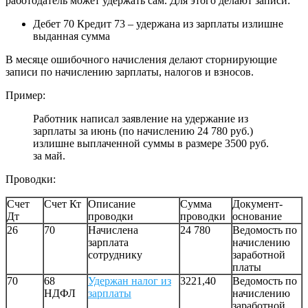
работодатель может удержать сам. Для этого делают записи:
Дебет 70 Кредит 73 – удержана из зарплаты излишне
выданная сумма
В месяце ошибочного начисления делают сторнирующие
записи по начислению зарплаты, налогов и взносов.
Пример:
Работник написал заявление на удержание из
зарплаты за июнь (по начислению 24 780 руб.)
излишне выплаченной суммы в размере 3500 руб.
за май.
Проводки:
Счет
Счет Кт
Описание
Сумма
Документ-
Дт
проводки
проводки
основание
26
70
Начислена
24 780
Ведомость по
зарплата
начислению
сотруднику
заработной
платы
70
68
Удержан налог из
3221,40
Ведомость по
НДФЛ
зарплаты
начислению
заработной