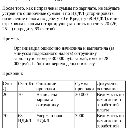
После того, как исправлены суммы по зарплате, не забудьте
устранить ошибочные суммы и по НДФЛ (сторнировать
начисление налога по дебету 70 и Кредиту 68 НДФЛ), и по
страховым взносам (сторнирующая запись по счету 20 (26,
25…) и кредиту 69 счетов)
Пример:
Организация ошибочно начислила и выплатила (за
минусом подоходного налога) сотруднику
зарплату в размере 30 000 руб. за май, вместо 28
000 руб.. Работник вернул деньги в кассу.
Проводки:
Счет
Счет Кт
Описание
Сумма
Документ-
Дт
проводки
проводки
основание
26
70
Начислена
30 000
Ведомость по
зарплата
начислению
сотруднику
заработной
платы
70
68
Удержан налог
3900
Ведомость по
НДФЛ
НДФЛ
начислению
заработной