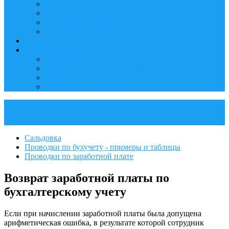
КБК на 2017 год
Прочие налоги и отчетность
Оптимизация налогообложения
Налоговые проверки и ответственность
Актуальное 2026
Открытие/закрытие бизнеса
Регистрация ООО и ИП
Ликвидация ООО или ИП
Банкротство предприятия или ИП
ОКВЭД
Сальдовка
Проводки по бухучету - примеры и таблицы
Проводки по заработной плате
Возврат заработной платы по
бухгалтерскому учету
Если при начислении заработной платы была допущена
арифметическая ошибка, в результате которой сотрудник