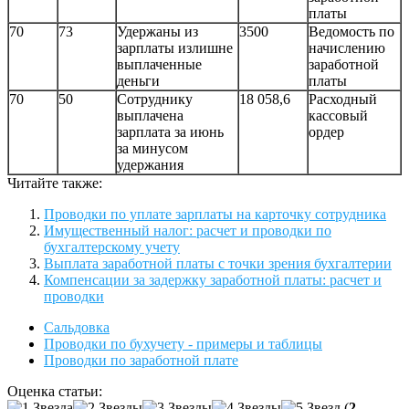
платы
70
73
Удержаны из
3500
Ведомость по
зарплаты излишне
начислению
выплаченные
заработной
деньги
платы
70
50
Сотруднику
18 058,6
Расходный
выплачена
кассовый
зарплата за июнь
ордер
за минусом
удержания
Читайте также:
Проводки по уплате зарплаты на карточку сотрудника
Имущественный налог: расчет и проводки по
бухгалтерскому учету
Выплата заработной платы с точки зрения бухгалтерии
Компенсации за задержку заработной платы: расчет и
проводки
Сальдовка
Проводки по бухучету - примеры и таблицы
Проводки по заработной плате
Оценка статьи:
(
2