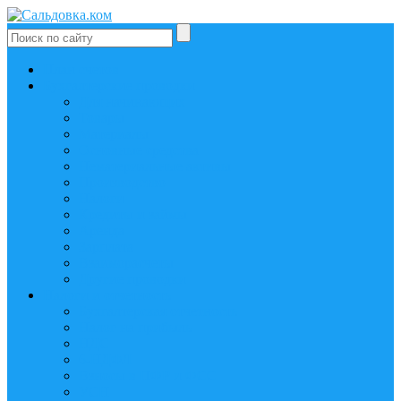
План счетов
Бухгалтерские проводки
Для начинающих
Товары
Материалы
Основные средства
Нематериальные активы
Производство
Налоги
Кредиты и займы
Аренда
Зарплата
Взаиморасчеты
Другие проводки
Налоги и отчетность
Бухгалтерская отчетность
Налог на прибыль
НДС
6-НДФЛ
Взносы в ПФР и ФСС
УСН