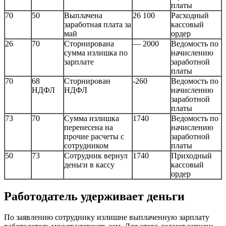
платы
70
50
Выплачена
26 100
Расходный
заработная плата за
кассовый
май
ордер
26
70
Сторнирована
— 2000
Ведомость по
сумма излишка по
начислению
зарплате
заработной
платы
70
68
Сторнирован
-260
Ведомость по
НДФЛ
НДФЛ
начислению
заработной
платы
73
70
Сумма излишка
1740
Ведомость по
перенесена на
начислению
прочие расчеты с
заработной
сотрудником
платы
50
73
Сотрудник вернул
1740
Приходный
деньги в кассу
кассовый
ордер
Работодатель удерживает деньги
По заявлению сотруднику излишне выплаченную зарплату