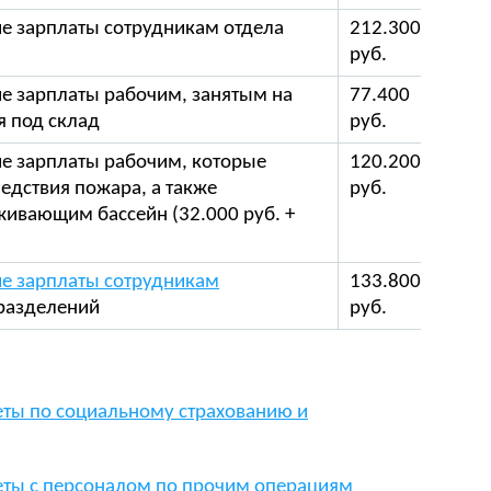
е зарплаты сотрудникам отдела
212.300
Зарп
руб.
ведо
е зарплаты рабочим, занятым на
77.400
Зарп
я под склад
руб.
ведо
е зарплаты рабочим, которые
120.200
Зарп
едствия пожара, а также
руб.
ведо
живающим бассейн (32.000 руб. +
е зарплаты сотрудникам
133.800
Зарп
разделений
руб.
ведо
еты по социальному страхованию и
четы с персоналом по прочим операциям