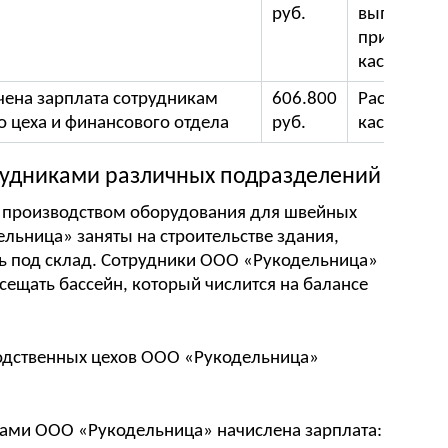
руб.
выписка,
приходны
кассовый 
чена зарплата сотрудникам
606.800
Расходный
 цеха и финансового отдела
руб.
кассовый 
рудниками различных подразделений
 производством оборудования для швейных
льница» заняты на строительстве здания,
ть под склад. Сотрудники ООО «Рукодельница»
ещать бассейн, который числится на балансе
водственных цехов ООО «Рукодельница»
ками ООО «Рукодельница» начислена зарплата: