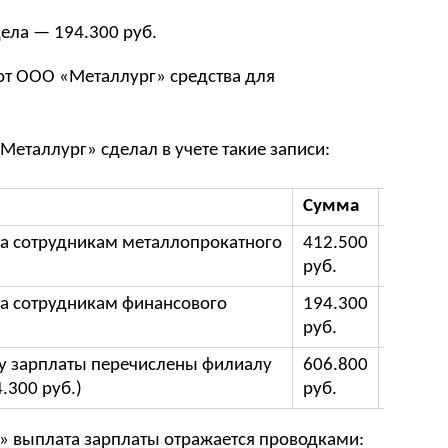
ела — 194.300 руб.
от ООО «Металлург» средства для
Металлург» сделал в учете такие записи:
Сумма
Докум
та сотрудникам металлопрокатного
412.500
Зарпла
руб.
ведомо
та сотрудникам финансового
194.300
Зарпла
руб.
ведомо
чу зарплаты перечислены филиалу
606.800
Плате
4.300 руб.)
руб.
поруче
» выплата зарплаты отражается проводками: