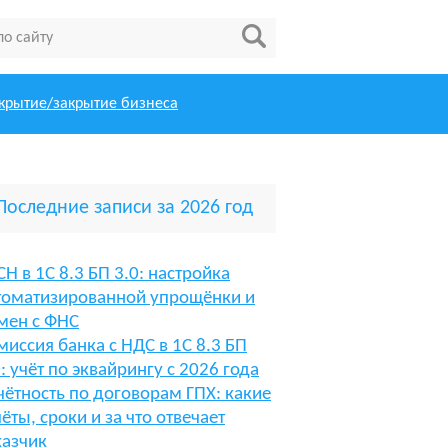
крытие/закрытие бизнеса
Последние записи за 2026 год
СН в 1С 8.3 БП 3.0: настройка
томатизированной упрощёнки и
мен с ФНС
миссия банка с НДС в 1С 8.3 БП
0: учёт по эквайрингу с 2026 года
чётность по договорам ГПХ: какие
чёты, сроки и за что отвечает
казчик