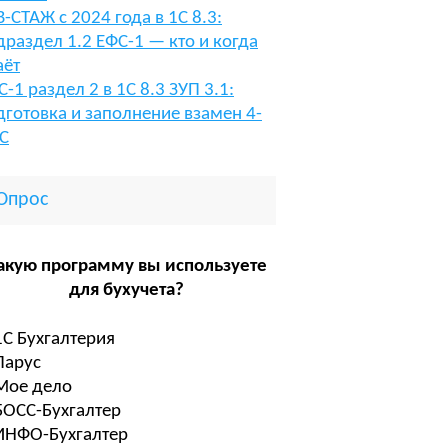
В-СТАЖ с 2024 года в 1С 8.3:
драздел 1.2 ЕФС-1 — кто и когда
аёт
С-1 раздел 2 в 1С 8.3 ЗУП 3.1:
дготовка и заполнение взамен 4-
С
Опрос
акую программу вы используете
для бухучета?
1С Бухгалтерия
Парус
Мое дело
БОСС-Бухгалтер
ИНФО-Бухгалтер