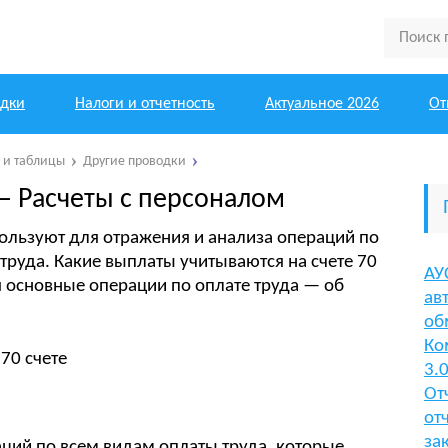
одки
Налоги и отчетность
Актуальное 2026
От
ы и таблицы
Другие проводки
— Расчеты с персоналом
пользуют для отражения и анализа операций по
труда. Какие выплаты учитываются на счете 70
АУ
 основные операции по оплате труда — об
ав
об
Ко
3.
От
от
за
аций по всем видам оплаты труда, которые