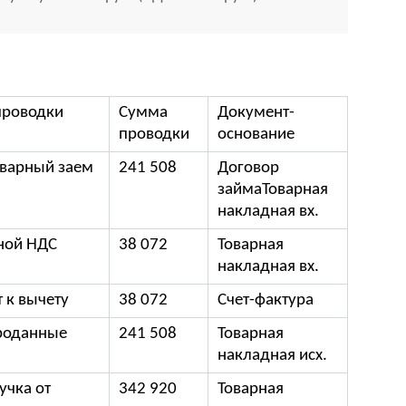
проводки
Сумма
Документ-
проводки
основание
оварный заем
241 508
Договор
займаТоварная
накладная вх.
ной НДС
38 072
Товарная
накладная вх.
 к вычету
38 072
Счет-фактура
роданные
241 508
Товарная
накладная исх.
учка от
342 920
Товарная