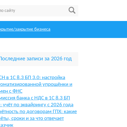
крытие/закрытие бизнеса
Последние записи за 2026 год
СН в 1С 8.3 БП 3.0: настройка
томатизированной упрощёнки и
мен с ФНС
миссия банка с НДС в 1С 8.3 БП
0: учёт по эквайрингу с 2026 года
чётность по договорам ГПХ: какие
чёты, сроки и за что отвечает
казчик