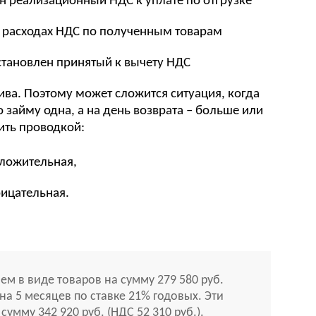
ен реализационный НДС к уплате по отгрузке
 в расходах НДС по полученным товарам
сстановлен принятый к вычету НДС
ва. Поэтому может сложится ситуация, когда
 займу одна, а на день возврата – больше или
ить проводкой:
оложительная,
рицательная.
ем в виде товаров на сумму 279 580 руб.
 на 5 месяцев по ставке 21% годовых. Эти
умму 342 920 руб. (НДС 52 310 руб.).