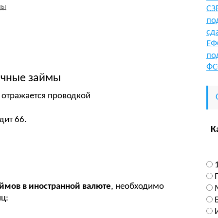
мы
СЗ
по
сд
ЕФ
по
ФС
очные займы
отражается проводкой
дит 66.
К
ймов в иностранной валюте
, необходимо
ц: