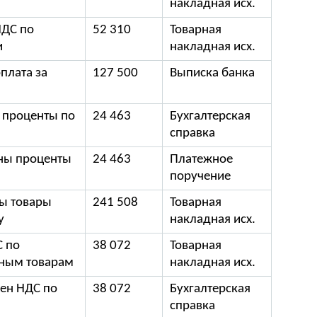
накладная исх.
НДС по
52 310
Товарная
и
накладная исх.
плата за
127 500
Выписка банка
 проценты по
24 463
Бухгалтерская
справка
ны проценты
24 463
Платежное
поручение
ы товары
241 508
Товарная
у
накладная исх.
С по
38 072
Товарная
ным товарам
накладная исх.
ен НДС по
38 072
Бухгалтерская
справка