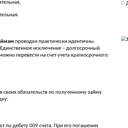
ительная,
тельная.
аймам
проводки практически идентичны.
7. Единственное исключение – долгосрочный
можно перевести на счет учета краткосрочного:
я своих обязательств по полученному займу
дку:
т по дебету 009 счета. При его погашении