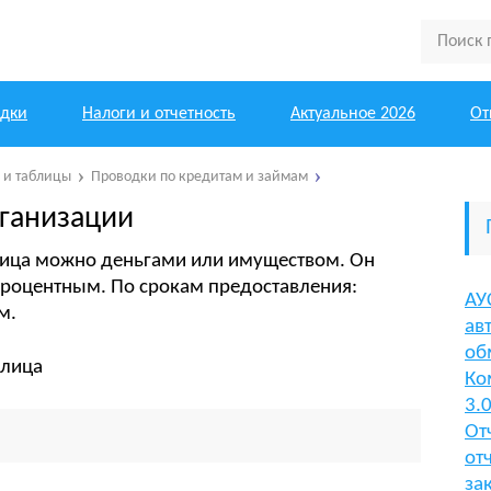
одки
Налоги и отчетность
Актуальное 2026
От
ы и таблицы
Проводки по кредитам и займам
рганизации
лица можно деньгами или имуществом. Он
роцентным. По срокам предоставления:
АУ
м.
ав
об
Ко
3.
От
от
за