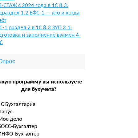
В-СТАЖ с 2024 года в 1С 8.3:
драздел 1.2 ЕФС-1 — кто и когда
аёт
С-1 раздел 2 в 1С 8.3 ЗУП 3.1:
дготовка и заполнение взамен 4-
С
Опрос
акую программу вы используете
для бухучета?
1С Бухгалтерия
Парус
Мое дело
БОСС-Бухгалтер
ИНФО-Бухгалтер