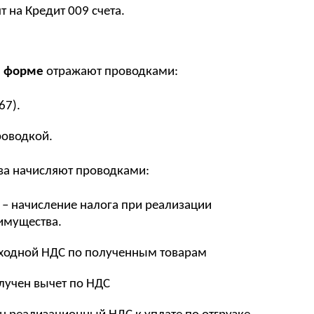
т на Кредит 009 счета.
й форме
отражают проводками:
67).
роводкой.
ва начисляют проводками:
) – начисление налога при реализации
 имущества.
 входной НДС по полученным товарам
олучен вычет по НДС