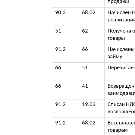
продажи
90.3
68.02
Начислен 
реализаци
51
62
Получена о
товары
91.2
66
Начислены
займу
66
51
Перечисле
66
41
Возвращен
заимодавц
91.2
19.03
Списан НД
возвращен
91.2
68.02
Восстановл
товарам