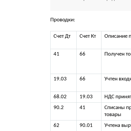
Проводки:
Счет Дт
Счет Кт
Описание 
41
66
Получен т
19.03
66
Учтен вход
68.02
19.03
НДС принят
90.2
41
Списаны п
товары
62
90.01
Учтена выр