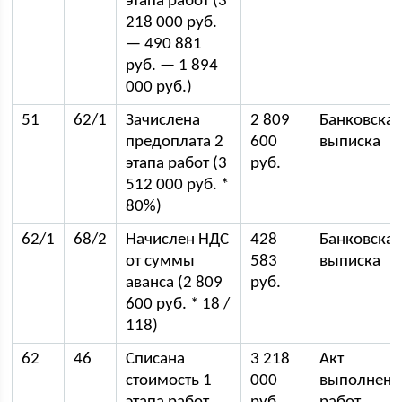
этапа работ (3
218 000 руб.
— 490 881
руб. — 1 894
000 руб.)
51
62/1
Зачислена
2 809
Банковска
предоплата 2
600
выписка
этапа работ (3
руб.
512 000 руб. *
80%)
62/1
68/2
Начислен НДС
428
Банковска
от суммы
583
выписка
аванса (2 809
руб.
600 руб. * 18 /
118)
62
46
Списана
3 218
Акт
стоимость 1
000
выполнен