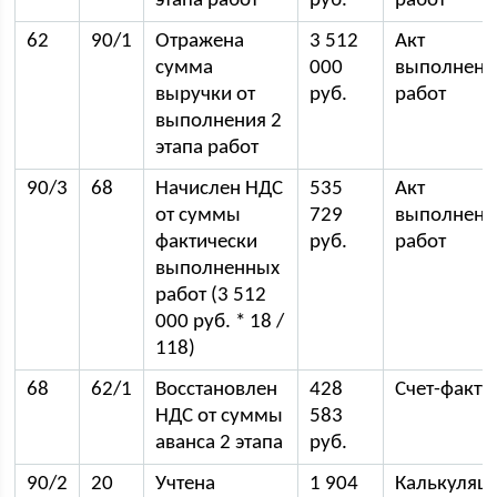
этапа работ
руб.
работ
62
90/1
Отражена
3 512
Акт
сумма
000
выполнен
выручки от
руб.
работ
выполнения 2
этапа работ
90/3
68
Начислен НДС
535
Акт
от суммы
729
выполнен
фактически
руб.
работ
выполненных
работ (3 512
000 руб. * 18 /
118)
68
62/1
Восстановлен
428
Счет-факту
НДС от суммы
583
аванса 2 этапа
руб.
90/2
20
Учтена
1 904
Калькуляц