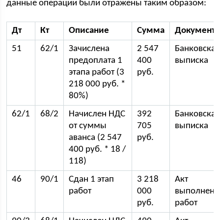
данные операции были отражены таким образом:
Дт
Кт
Описание
Сумма
Документ
51
62/1
Зачислена
2 547
Банковска
предоплата 1
400
выписка
этапа работ (3
руб.
218 000 руб. *
80%)
62/1
68/2
Начислен НДС
392
Банковска
от суммы
705
выписка
аванса (2 547
руб.
400 руб. * 18 /
118)
46
90/1
Сдан 1 этап
3 218
Акт
работ
000
выполнен
руб.
работ