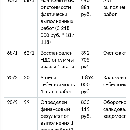
90/3
68/1
Начислен НДС
490
Акт
от стоимости
881
выполнен
фактически
руб.
работ
выполненных
работ (3 218
000 руб. * 18 /
118)
68/1
62/1
Восстановлен
392
Счет-факту
НДС от суммы
705
аванса 1 этапа
руб.
90/2
20
Учтена
1 894
Калькуляц
себестоимость
000
себестоимо
1 этапа работ
руб.
90/9
99
Определен
833
Оборотно-
финансовый
119
сальдовая
результат от
руб.
ведомость
выполнения 1