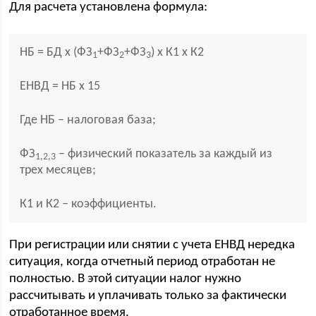
Для расчета установлена формула:
НБ = БД х (ФЗ
+ФЗ
+ФЗ
) х К1 х К2
1
2
3
ЕНВД = НБ х 15
Где НБ – налоговая база;
ФЗ
– физический показатель за каждый из
1,2,3
трех месяцев;
К1 и К2 – коэффициенты.
При регистрации или снятии с учета ЕНВД нередка
ситуация, когда отчетный период отработан не
полностью. В этой ситуации налог нужно
рассчитывать и уплачивать только за фактически
отработанное время.