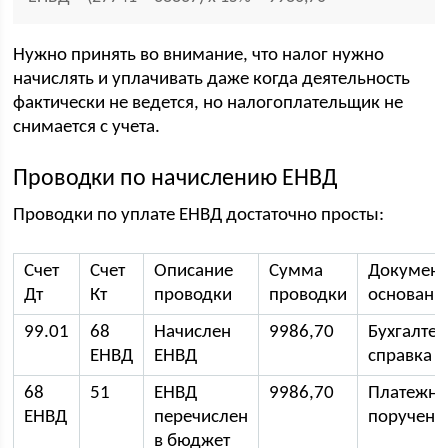
Нужно принять во внимание, что налог нужно
начислять и уплачивать даже когда деятельность
фактически не ведется, но налогоплательщик не
снимается с учета.
Проводки по начислению ЕНВД
Проводки по уплате ЕНВД достаточно просты:
Счет
Счет
Описание
Сумма
Документ
Дт
Кт
проводки
проводки
основани
99.01
68
Начислен
9986,70
Бухгалтер
ЕНВД
ЕНВД
справка
68
51
ЕНВД
9986,70
Платежно
ЕНВД
перечислен
поручени
в бюджет