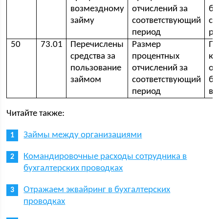
возмездному
отчислений за
бу
займу
соответствующий
сп
период
ра
50
73.01
Перечислены
Размер
Пр
средства за
процентных
ка
пользование
отчислений за
ор
займом
соответствующий
ба
период
вы
Читайте также:
Займы между организациями
Командировочные расходы сотрудника в
бухгалтерских проводках
Отражаем эквайринг в бухгалтерских
проводках