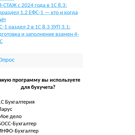
В-СТАЖ с 2024 года в 1С 8.3:
драздел 1.2 ЕФС-1 — кто и когда
аёт
С-1 раздел 2 в 1С 8.3 ЗУП 3.1:
дготовка и заполнение взамен 4-
С
Опрос
акую программу вы используете
для бухучета?
1С Бухгалтерия
Парус
Мое дело
БОСС-Бухгалтер
ИНФО-Бухгалтер