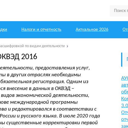
одки
Налоги и отчетность
Актуальное 2026
От
расшифровкой по видам деятельности
ОКВЭД 2016
деятельности, предоставления услуг,
ты в других отраслях необходимы
АУ
бязательная регистрация. Одним из
ав
я внесение в данных в ОКВЭД –
об
видов экономической деятельности,
Ко
нове международной программы
3.
тва и редактировался в соответствии с
От
ссии и русского языка. В июле 2020 года
от
ены существенные корректировки первой
за