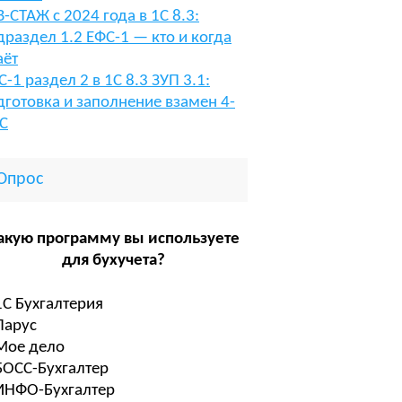
В-СТАЖ с 2024 года в 1С 8.3:
драздел 1.2 ЕФС-1 — кто и когда
аёт
С-1 раздел 2 в 1С 8.3 ЗУП 3.1:
дготовка и заполнение взамен 4-
С
Опрос
акую программу вы используете
для бухучета?
1С Бухгалтерия
Парус
Мое дело
БОСС-Бухгалтер
ИНФО-Бухгалтер