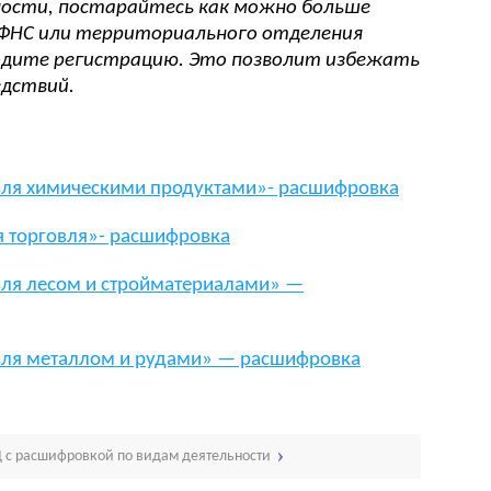
ости, постарайтесь как можно больше
 ФНС или территориального отделения
ходите регистрацию. Это позволит избежать
едствий.
вля химическими продуктами»- расшифровка
я торговля»- расшифровка
вля лесом и стройматериалами» —
вля металлом и рудами» — расшифровка
 с расшифровкой по видам деятельности