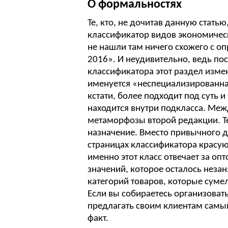
О формальностях
Те, кто, не дочитав данную стат
классификатор видов экономичес
не нашли там ничего схожего с о
2016». И неудивительно, ведь по
классификатора этот раздел изме
именуется «неспециализированна
кстати, более подходит под суть и
находится внутри подкласса. Межд
метаморфозы второй редакции. Те
назначение. Вместо привычного 
страницах классификатора красую
именно этот класс отвечает за опт
значений, которое осталось неза
категорий товаров, которые суме
Если вы собираетесь организоват
предлагать своим клиентам самый
факт.