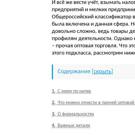
И всё же вести учёт, взымать нал
предприятий и мелких предприни
Общероссийский классификатор в
была включена и данная сфера. Но
довольно сложно, ведь товары д
профилям деятельности. Однако 
– прочая оптовая торговля. Что э
этого подкласса, рассмотрим ниж
Содержание
[
скрыть
]
1
С миру по нитке
2
Что можно отнести в прочей оптовой
3
О формальностях
4
Важные детали