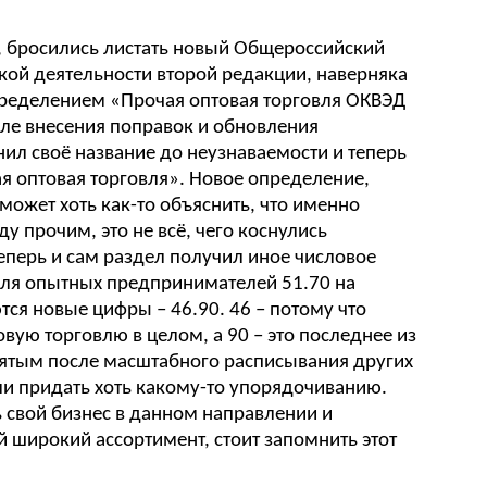
ью, бросились листать новый Общероссийский
кой деятельности второй редакции, наверняка
пределением «Прочая оптовая торговля ОКВЭД
сле внесения поправок и обновления
нил своё название до неузнаваемости и теперь
я оптовая торговля». Новое определение,
 может хоть как-то объяснить, что именно
у прочим, это не всё, чего коснулись
перь и сам раздел получил иное числовое
для опытных предпринимателей 51.70 на
тся новые цифры – 46.90. 46 – потому что
овую торговлю в целом, а 90 – это последнее из
нятым после масштабного расписывания других
ли придать хоть какому-то упорядочиванию.
ь свой бизнес в данном направлении и
 широкий ассортимент, стоит запомнить этот