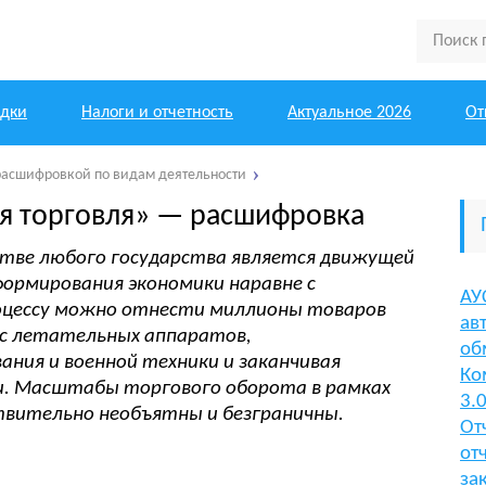
одки
Налоги и отчетность
Актуальное 2026
От
расшифровкой по видам деятельности
я торговля» — расшифровка
стве любого государства является движущей
формирования экономики наравне с
АУ
оцессу можно отнести миллионы товаров
ав
я с летательных аппаратов,
об
ания и военной техники и заканчивая
Ко
и. Масштабы торгового оборота в рамках
3.
ствительно необъятны и безграничны.
От
от
за