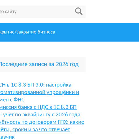
крытие/закрытие бизнеса
Последние записи за 2026 год
СН в 1С 8.3 БП 3.0: настройка
томатизированной упрощёнки и
мен с ФНС
миссия банка с НДС в 1С 8.3 БП
0: учёт по эквайрингу с 2026 года
чётность по договорам ГПХ: какие
чёты, сроки и за что отвечает
казчик