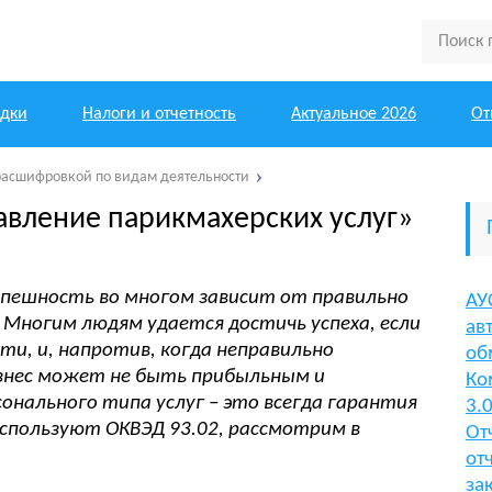
одки
Налоги и отчетность
Актуальное 2026
От
расшифровкой по видам деятельности
авление парикмахерских услуг»
успешность во многом зависит от правильно
АУ
 Многим людям удается достичь успеха, если
ав
ти, и, напротив, когда неправильно
об
изнес может не быть прибыльным и
Ко
онального типа услуг – это всегда гарантия
3.
используют ОКВЭД 93.02, рассмотрим в
От
от
за