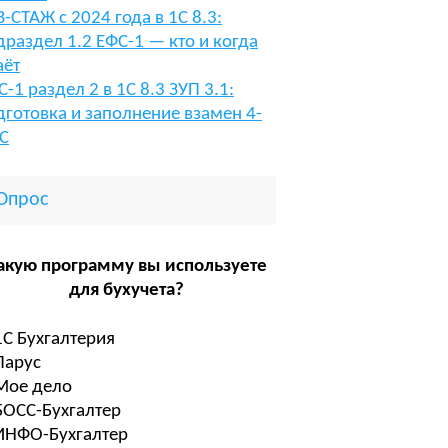
В-СТАЖ с 2024 года в 1С 8.3:
драздел 1.2 ЕФС-1 — кто и когда
аёт
С-1 раздел 2 в 1С 8.3 ЗУП 3.1:
дготовка и заполнение взамен 4-
С
Опрос
акую программу вы используете
для бухучета?
1С Бухгалтерия
Парус
Мое дело
БОСС-Бухгалтер
ИНФО-Бухгалтер