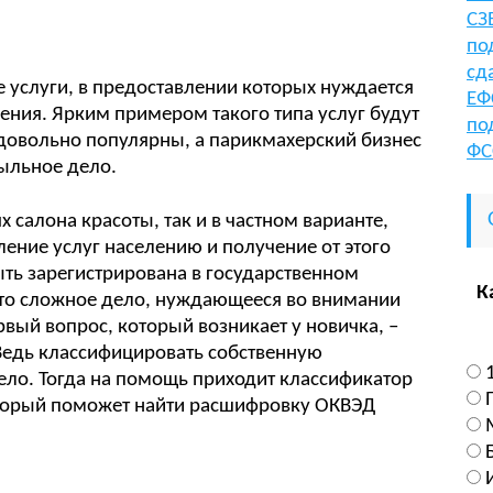
СЗ
по
сд
 услуги, в предоставлении которых нуждается
ЕФ
ния. Ярким примером такого типа услуг будут
по
 довольно популярны, а парикмахерский бизнес
ФС
быльное дело.
х салона красоты, так и в частном варианте,
ление услуг населению и получение от этого
ть зарегистрирована в государственном
К
это сложное дело, нуждающееся во внимании
вый вопрос, который возникает у новичка, –
Ведь классифицировать собственную
ело. Тогда на помощь приходит классификатор
оторый поможет найти расшифровку ОКВЭД