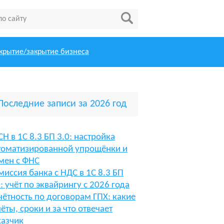
крытие/закрытие бизнеса
Последние записи за 2026 год
СН в 1С 8.3 БП 3.0: настройка
томатизированной упрощёнки и
мен с ФНС
миссия банка с НДС в 1С 8.3 БП
0: учёт по эквайрингу с 2026 года
чётность по договорам ГПХ: какие
чёты, сроки и за что отвечает
казчик