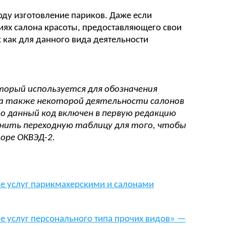
оду изготовление париков. Даже если
иях салона красоты, предоставляющего свои
к как для данного вида деятельности
оторый используется для обозначения
 а также некоторой деятельности салонов
 данный код включен в первую редакцию
нить переходную таблицу для того, чтобы
оре ОКВЭД-2.
е услуг парикмахерскими и салонами
е услуг персонального типа прочих видов» —