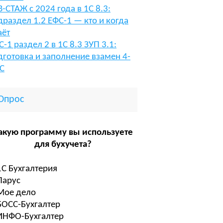
В-СТАЖ с 2024 года в 1С 8.3:
драздел 1.2 ЕФС-1 — кто и когда
аёт
С-1 раздел 2 в 1С 8.3 ЗУП 3.1:
дготовка и заполнение взамен 4-
С
Опрос
акую программу вы используете
для бухучета?
1С Бухгалтерия
Парус
Мое дело
БОСС-Бухгалтер
ИНФО-Бухгалтер