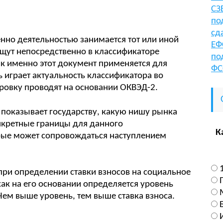
СЗ
по
сд
нно деятельностью занимается тот или иной
ЕФ
щут непосредственно в классификаторе
по
ак именно этот документ применяется для
ФС
играет актуальность классификатора во
фровку проводят на основании ОКВЭД-2.
оказывает государству, какую нишу рынка
онкретные границы для данного
К
рые может сопровождаться наступлением
при определении ставки взносов на социальное
как на его основании определяется уровень
Чем выше уровень, тем выше ставка взноса.