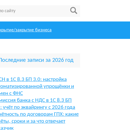
крытие/закрытие бизнеса
Последние записи за 2026 год
СН в 1С 8.3 БП 3.0: настройка
томатизированной упрощёнки и
мен с ФНС
миссия банка с НДС в 1С 8.3 БП
0: учёт по эквайрингу с 2026 года
чётность по договорам ГПХ: какие
чёты, сроки и за что отвечает
казчик