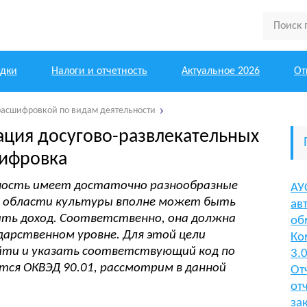
одки
Налоги и отчетность
Актуальное 2026
От
расшифровкой по видам деятельности
ация досугово-развлекательных
ифровка
ность имеет достаточно разнообразные
АУ
 в области культуры вполне может быть
ав
ить доход. Соответственно, она должна
об
дарственном уровне. Для этой цели
Ко
ти и указать соответствующий код по
3.
ется ОКВЭД 90.01, рассмотрим в данной
От
от
за