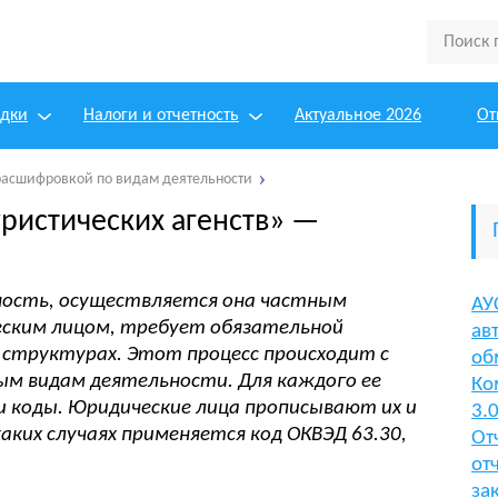
одки
Налоги и отчетность
Актуальное 2026
От
расшифровкой по видам деятельности
уристических агенств» —
ость, осуществляется она частным
АУ
ским лицом, требует обязательной
ав
 структурах. Этот процесс происходит с
об
ым видам деятельности. Для каждого ее
Ко
и коды. Юридические лица прописывают их и
3.
каких случаях применяется код ОКВЭД 63.30,
От
от
за