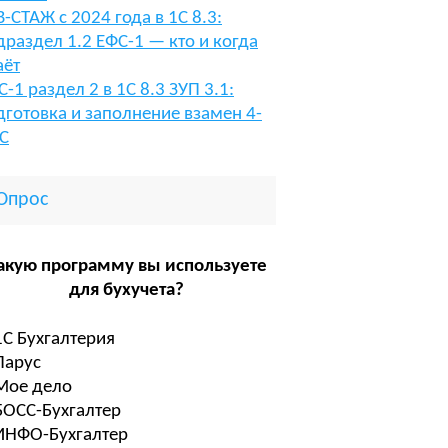
В-СТАЖ с 2024 года в 1С 8.3:
драздел 1.2 ЕФС-1 — кто и когда
аёт
С-1 раздел 2 в 1С 8.3 ЗУП 3.1:
дготовка и заполнение взамен 4-
С
Опрос
акую программу вы используете
для бухучета?
1С Бухгалтерия
Парус
Мое дело
БОСС-Бухгалтер
ИНФО-Бухгалтер