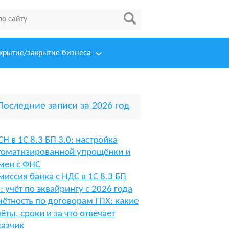
крытие/закрытие бизнеса
Последние записи за 2026 год
СН в 1С 8.3 БП 3.0: настройка
томатизированной упрощёнки и
мен с ФНС
миссия банка с НДС в 1С 8.3 БП
0: учёт по эквайрингу с 2026 года
чётность по договорам ГПХ: какие
чёты, сроки и за что отвечает
казчик